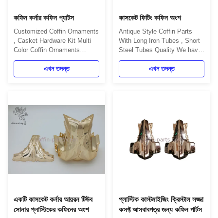
কফিন কর্নার কফিন প্যাটস
কাসকেট ফিটিং কফিন অংশ
Customized Coffin Ornaments
Antique Style Coffin Parts
, Casket Hardware Kit Multi
With Long Iron Tubes , Short
Color Coffin Ornaments
Steel Tubes Quality We have
Description: One set include
made a very important quality
4pcs big casket carners, 8
এখন তদন্ত
control procedure when select
এখন তদন্ত
pcs small casket corners,
the cooperating partners at
2pcs 80' long steel bars
the first beginning. Now, all of
(203cm) and 2pcs 26' short
our cooperated manufactures
steel bars (66cm). Item Name
have more than 15 years
TX-Model 12# - Copper
production experience in their
Customized Coffin Ornaments
fields and ...
, Casket ...
একটি কাসকেট কর্নার আয়রন টিউব
প্লাস্টিক কাস্টমাইজিং ক্রিস্টাল সজ্জা
সোনার প্লাস্টিকের কফিনের অংশ
কসফ্ট আসবাবপত্র জন্য কফিন পার্টস