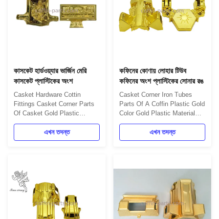
কাসকেট হার্ডওয়্যার ভার্জিন মেরি
কফিনের কোণায় লোহার টিউব
কাসকেট প্লাস্টিকের অংশ
কফিনের অংশ প্লাস্টিকের সোনার রঙ
Casket Hardware Cottin
Casket Corner Iron Tubes
Fittings Casket Corner Parts
Parts Of A Coffin Plastic Gold
Of Casket Gold Plastic
Color Gold Plastic Material
Material Casket Hardware
Casket Hardware Corners
Corners Plastic Casket
এখন তদন্ত
Plastic Casket Hardware
এখন তদন্ত
Hardware Corners , Coffin
Corners , Coffin Corners
Corners Model 6# Big Plastic
Model 12# Big Plastic Casket
Casket Hardware Corners ,
Hardware Corners , Coffin
Coffin Corners Model 6#
Corners Model 12# Support
Coffin Corners Description:
and Services: Casket Corners
Some caskets include an
provides comprehensive
option to replace ...
technical ...