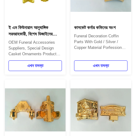
ই এম ফিউনারাল আনুষাঙ্গিক
কাসকেট কর্নার কফিনের অংশ
সরবরাহকারী, বিশেষ ডিজাইনের
Funeral Decoration Coffin
ক্যাসকেট অলঙ্কারগুলি
Parts With Gold / Silver /
OEM Funeral Accessories
Copper Material Porfession
Suppliers, Special Design
Comparing with other trading
Casket Ornaments Product
companies, we not only
Details Our casket corners
accumulate many products
enable families to customize
এখন তদন্ত
এখন তদন্ত
together,but also follow the
both the interior and exterior
industry standard and the
of caskets, allowing for
customer's standard to
personalization that better
produce and sell the
represents the life lived by the
goods.Meanwhile we have our
deceased. Each set includes:
factory to ...
4 pieces large coffin ...