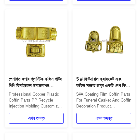
Silver and Copper, as different
as your order Model Number
market Material Plastic Place
Corner 7# - Copper Type
of Origin Zhejiang, China
Coffin Corner Term of Trade
(Mainland) Model Number 9#
FOB Shanghai Payment
Type Casket hardware
Mode T/T, Western Union
Product Description High...
Service Free Sample, OEM
Product Details 4pcs big ...
পেশাগত কপার প্লাস্টিক কফিন পার্টস
5 # ফিউনারাল ক্যাসকেট এবং
পিপি রিসাইকেল ইনজেকশন
কফিন সজ্জার জন্য একটি লেপ ফিল্মের
ছাঁচনির্মাণ কাস্টমাইজড
কফিন যন্ত্রাংশ
Professional Copper Plastic
5#A Coating Film Coffin Parts
Coffin Parts PP Recycle
For Funeral Casket And Coffin
Injection Molding Customized
Decoration Product
Detailed Product Information
Description Designed for
Item Name TX-Model 8#-
এখন তদন্ত
funeral caskets and coffins in
এখন তদন্ত
silver Material
various colors and models.
Plastic(PP,ABS), PP New
Plastic corners are typically
Color Options Blue, Pink and
used with steel bars to