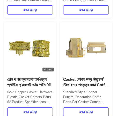
Description: One set include
Iron Tubes Gold Plastic
4pcs big casket carners, 8
এখন তদন্ত
Material Casket Hardware
এখন তদন্ত
pcs small casket corners,
Corners Plastic Casket
2pcs 80' long steel bars
Hardware Corners , Coffin
(203cm) and 2pcs 26' short
Corners Model 1 Big Plastic
steel bars (66cm). Item Name
Casket Hardware Corners ,
TX-Model 12# - Copper
Coffin Corners Model 1
Material Plastic(PP,ABS), PP
Advantage: We are a
New ...
professional & large funeral ...
VIDEO
গোল্ড কপার ক্যাসকেট হার্ডওয়্যার
Casket কোণার জন্য স্ট্যান্ডার্ড
প্লাস্টিক ক্যাসকেট কর্নার পার্টস 9#
স্টাফ কপার শেষকৃত্য সজ্জা Coffin
অংশ
Gold Copper Casket Hardware
Standard Style Copper
Plastic Casket Corners Parts
Funeral Decoration Coffin
6# Product Specifications
Parts For Casket Corner
Attribute Value Name Casket
Product Specifications
Hardware Corners Color Gold,
এখন তদন্ত
Attribute Value Color Brass,
এখন তদন্ত