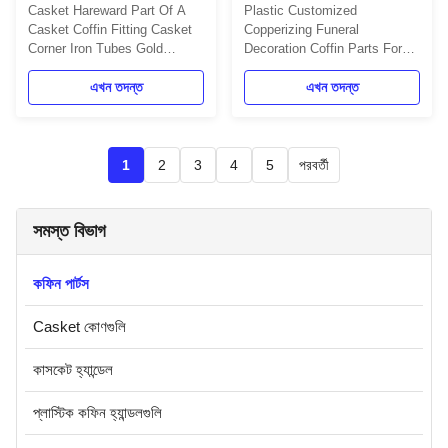
Casket Hareward Part Of A
Plastic Customized
Casket Coffin Fitting Casket
Copperizing Funeral
Corner Iron Tubes Gold
Decoration Coffin Parts For
Plastic Material Casket
Casket Furniture Product
Hardware Corners Plastic
এখন তদন্ত
Description: One set: 4pcs big
এখন তদন্ত
Casket Hardware Corners ,
corners, 8 pcs small lugs,
Coffin Corners Model 1 Big
2pcs 203cm long steel bars
Plastic Casket Hardware
and 2pcs 66cm short steel
Corners , Coffin Corners
bars. 1. 4pcs big corners 2.
পরবর্তী
1
2
3
4
5
Model 1 Product Description:
8pcs small lugs 3. 2pcs
4pcs big plastic casket
203cm long steel bars 4. 2pcs
corners, 8pcs ...
66cm short ...
সমস্ত বিভাগ
কফিন পার্টস
Casket কোণগুলি
কাসকেট হ্যান্ডেল
প্লাস্টিক কফিন হ্যান্ডলগুলি