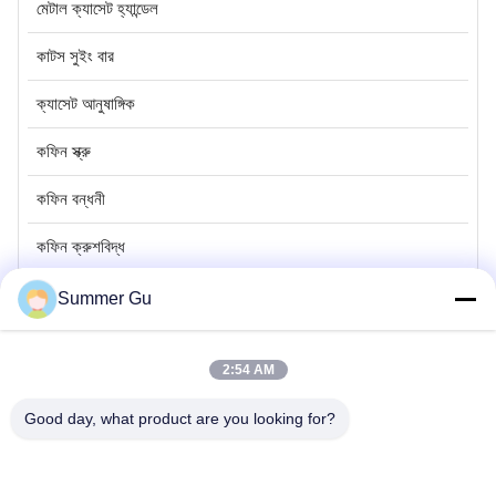
মেটাল ক্যাসেট হ্যান্ডেল
কাটস সুইং বার
ক্যাসেট আনুষাঙ্গিক
কফিন স্ক্রু
কফিন বন্ধনী
কফিন ক্রুশবিদ্ধ
স্টেইনলেস স্টীল কফিন
Summer Gu
2:54 AM
Mrs. Summer Gu
Sale Manager
Good day, what product are you looking for?
ইমেইল:
summergu@jstx-caskethardware.com