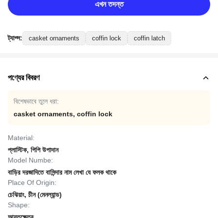
এখন তদন্ত
ট্যাগ্স:
casket ornaments
coffin lock
coffin latch
পণ্যের বিবরণ
বিশেষভাবে তুলে ধরা:
casket ornaments
,
coffin lock
Material:
প্লাস্টিক, পিপি উপাদান
Model Numbe:
বাড়ির দরজাদিতে বাসিন্দার নাম লেখা যে ফলক থাকে
Place Of Origin:
চেঝিয়াং, চীন (মেনল্যান্ড)
Shape:
আয়তক্ষেত্র