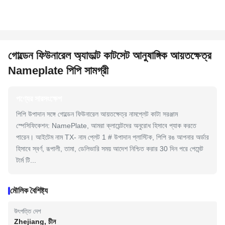
গোল্ডেন ফিউনারেল অ্যাডাল্ট কাটসেট আনুষাঙ্গিক আয়তক্ষেত্র
Nameplate পিপি সামগ্রী
পণ্যের সারসংক্ষেপ
পিপি উপাদান সঙ্গে গোল্ডেন ফিউনারেল আয়তক্ষেত্র নামপ্লেট কাটা সরঞ্জাম
স্পেসিফিকেশন: NamePlate, আমরা ক্লায়েন্টদের অনুরোধ হিসাবে প্যাক করতে
পারেন। আইটেম নাম TX- নাম প্লেট 1 # উপাদান প্লাস্টিক, পিপি রঙ আপনার অর্ডার
হিসাবে স্বর্ণ, রূপালী, তামা, ডেলিভারি সময় আদেশ নিশ্চিত করার 30 দিন পরে পেমেন্ট
টার্ম টি...
মৌলিক বৈশিষ্ট্য
উৎপত্তি দেশ
Zhejiang, চীন