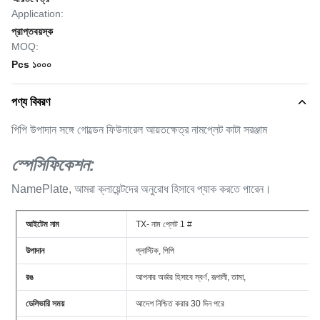
Application:
প্রাপ্তবয়স্ক
MOQ:
Pcs ১০০০
পণ্য বিবরণ
পিপি উপাদান সঙ্গে গোল্ডেন ফিউনারেল আয়তক্ষেত্র নামপ্লেট কাটা সরঞ্জাম
স্পেসিফিকেশন:
NamePlate, আমরা ক্লায়েন্টদের অনুরোধ হিসাবে প্যাক করতে পারেন।
আইটেম নাম
TX- নাম প্লেট 1 #
উপাদান
প্লাস্টিক, পিপি
রঙ
আপনার অর্ডার হিসাবে স্বর্ণ, রূপালী, তামা,
ডেলিভারি সময়
আদেশ নিশ্চিত করার 30 দিন পরে