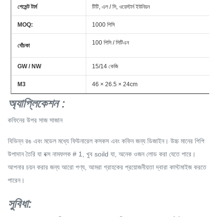
পেমেন্ট টার্ম
টিটি, এল / সি, ওয়েস্টার্ন ইউনিয়ন
MOQ:
1000 পিসি
100 পিসি / সিটিএন
বোঁচকা
GW / NW
15/14 কেজি
M3
46 × 26.5 × 24cm
অ্যাপ্লিকেশন
:
কফিনের উপর সাজ সাজান
বিভিন্ন রঙ এবং মডেল মধ্যে ফিউনারেল কসকস এবং কফিন জন্য ডিজাইন। উচ্চ মানের পিপি
উপাদান তৈরি যা বক্স নামফলক # 1, খুব soild যা, অনেক ওজন লোড করা যেতে পারে।
আপনার চয়ন করার জন্য আরো পণ্য, আমরা গ্রাহকের প্রয়োজনীয়তা দ্বারা কাস্টমাইজ করতে
পারেন।
সুবিধা: