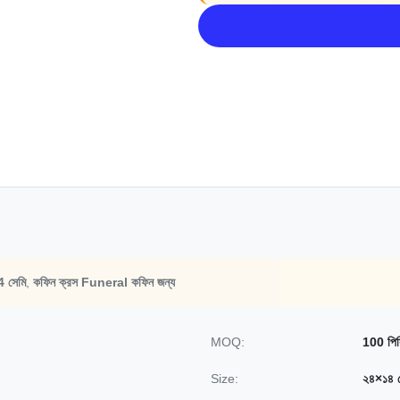
4 সেমি
,
কফিন ক্রস Funeral কফিন জন্য
MOQ:
100 পিস
Size:
২৪×১৪ স