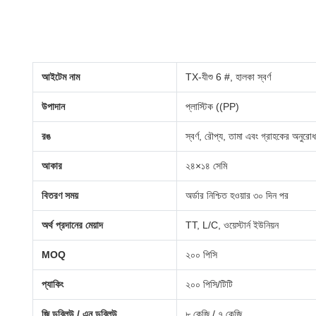
আইটেম নাম
TX-যীশু 6 #, হালকা স্বর্ণ
উপাদান
প্লাস্টিক ((PP)
রঙ
স্বর্ণ, রৌপ্য, তামা এবং গ্রাহকের অনুরোধ
আকার
২৪×১৪ সেমি
বিতরণ সময়
অর্ডার নিশ্চিত হওয়ার ৩০ দিন পর
অর্থ প্রদানের মেয়াদ
TT, L/C, ওয়েস্টার্ন ইউনিয়ন
MOQ
২০০ পিসি
প্যাকিং
২০০ পিসি/টিটি
জি.ডব্লিউ / এন.ডব্লিউ
৮ কেজি / ৭ কেজি