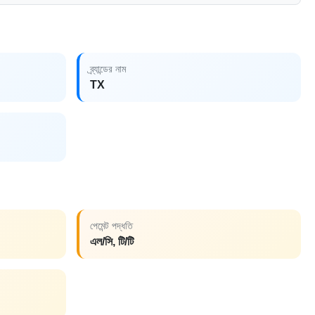
ব্র্যান্ডের নাম
TX
পেমেন্ট পদ্ধতি
এল/সি, টি/টি