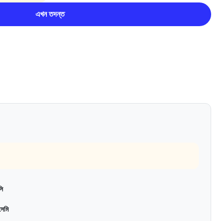
এখন তদন্ত
ি
েমি