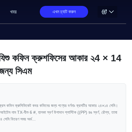
খবর
এখন চ্যাট করুন
িক যিশু কফিন ক্রুশফিসের আকার ২4 × 14
ার জন্য সিএম
 ক্রস কফিন ক্রুসিফিকেট কবর কফিনের জন্য পণ্যের বর্ণনাঃ ক্রসটির আকার ২৪×১৪ সেমি।
 আইটেম নাম TX-যীশু 6 #, হালকা স্বর্ণ উপাদান প্লাস্টিক ((PP) রঙ স্বর্ণ, রৌপ্য, তামা
 সেমি বিতরণ সময় অর্ড...