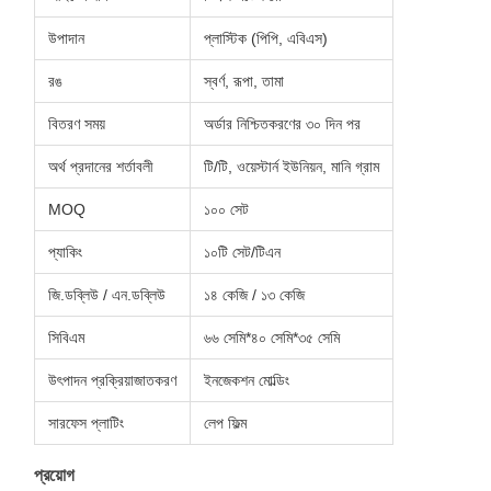
উপাদান
প্লাস্টিক (পিপি, এবিএস)
রঙ
স্বর্ণ, রূপা, তামা
বিতরণ সময়
অর্ডার নিশ্চিতকরণের ৩০ দিন পর
অর্থ প্রদানের শর্তাবলী
টি/টি, ওয়েস্টার্ন ইউনিয়ন, মানি গ্রাম
MOQ
১০০ সেট
প্যাকিং
১০টি সেট/টিএন
জি.ডব্লিউ / এন.ডব্লিউ
১৪ কেজি / ১৩ কেজি
সিবিএম
৬৬ সেমি*৪০ সেমি*৩৫ সেমি
উৎপাদন প্রক্রিয়াজাতকরণ
ইনজেকশন মোল্ডিং
সারফেস প্লাটিং
লেপ ফিল্ম
প্রয়োগ