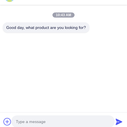
10:43 AM
Good day, what product are you looking for?
ফাইল যুক্ত করুন
ফাইল নির্বাচন করুন
আপনি সর্বোচ্চ ৫টি ফাইল আপলোড করতে পারেন এবং প্রতিটি ফাইলের আকার ১০এমবি (10MB)
পর্যন্ত হতে পারবে।
জমা দিন
বাড়ি
পণ্য
ভিডিও
আমাদের সম্বন্ধে
কারখানা পরিদর্শন
মান নিয়ন্ত্রণ
আমাদের সাথে যোগাযোগ করুন
খবর