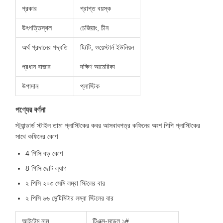
প্রকার
প্রাপ্ত বয়স্ক
উৎপত্তিস্থল
চেজিয়াং, চীন
অর্থ প্রদানের পদ্ধতি
টি/টি, ওয়েস্টার্ন ইউনিয়ন
প্রধান বাজার
দক্ষিণ আমেরিকা
উপাদান
প্লাস্টিক
পণ্যের বর্ণনা
স্ট্যান্ডার্ড স্টাইল তামা প্লাস্টিকের কবর আসবাবপত্র কফিনের অংশ পিপি প্লাস্টিকের
সাথে কফিনের কোণ
4 পিসি বড় কোণ
8 পিসি ছোট ল্যাগ
২ পিসি ২০৩ সেমি লম্বা স্টিলের বার
২ পিসি ৬৬ সেন্টিমিটার লম্বা স্টিলের বার
আইটেম নাম
টিএক্স-মডেল ১#