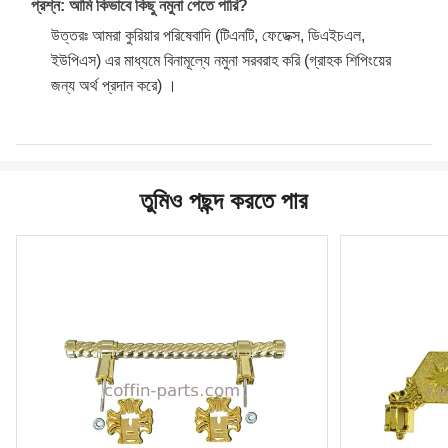
প্রশ্ন: আমি কিভাবে কিছু নমুনা পেতে পারি?
উত্তরঃ আমরা কুরিয়ার পরিষেবাদি (টিএনটি, ফেডেক্স, ডিএইচএল,
ইউপিএস) এর মাধ্যমে বিনামূল্যে নমুনা সরবরাহ করি (গ্রাহক শিপিংয়ের
জন্য অর্থ প্রদান করে) ।
তুমিও পছন্দ করতে পার