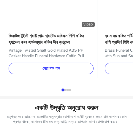
VIDEO
ভিনটেজ টুইস্ট শ্যাফ্ট গোল্ড প্ল্যাটেড এবিএস পিপি কফিন
ব্রাস রঙ কফিন পার্ট
হ্যান্ডেল কবর হার্ডওয়্যার কফিন টান হ্যান্ডেল
রাশি প্যাটার্ন পিপি 
Vintage Twisted Shaft Gold Plated ABS PP
Brass Funeral C
Casket Handle Funeral Hardware Coffin Pull
with Sun and Sta
Handle ABS and PP Plastic Material Coffin
One set include
Handle with Pale Gold Specification Six pcs
small casket cor
সেরা দাম পান
plastc as a set, and the material is PP recycle.
(203cm) and 2pcs
Item Name H9013 Material Plastic (PP, ABS)
Item Name TX-Mo
Color Gold, silver, copper, as your ...
Plastic(PP,ABS)
একটি উদ্ধৃতি অনুরোধ করুন
অনুগ্রহ করে আমাদের অনলাইন অনুসন্ধান যোগাযোগ ফর্মটি ব্যবহার করুন যদি আপনার কোন
প্রশ্ন থাকে, আমাদের টিম যত তাড়াতাড়ি সম্ভব আপনার সাথে যোগাযোগ করবে।