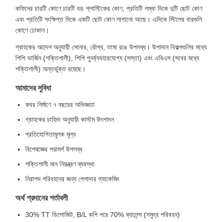
কফিনের চারটি কোণে চারটি বড় প্লাস্টিকের কোণ, প্রতিটি লম্বা দিকে দুটি ছোট কোণ
এবং প্রতিটি সংক্ষিপ্ত দিকে একটি ছোট কোণ লাগানো আছে। এদিকে স্টিলের বারগুলি
কোণে ঢোকান।
গ্রাহকের আদেশ অনুযায়ী সোনার, রৌপ্য, তামা রঙে উপলব্ধ। উপাদান বিকল্পগুলির মধ্যে
পিপি ভার্জিন (শক্তিশালী), পিপি পুনর্ব্যবহারযোগ্য (সস্তা) এবং এবিএস (সবের মধ্যে
শক্তিশালী) অন্তর্ভুক্ত রয়েছে।
আমাদের সুবিধা
কবর নির্মাণে ৭ বছরের অভিজ্ঞতা
গ্রাহকের চাহিদা অনুযায়ী কাস্টম উৎপাদন
প্রতিযোগিতামূলক মূল্য
বিশেষজ্ঞের পরামর্শ উপলব্ধ
শক্তিশালী মান নিয়ন্ত্রণ ব্যবস্থা
নিরাপদ পরিবহনের জন্য পেশাদার প্যাকেজিং
অর্থ প্রদানের শর্তাবলী
30% TT ডিপোজিট, B/L কপি পরে 70% ব্যালেন্স (সমুদ্র পরিবহন)