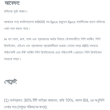
আবেদন
:
কফিনের পৃষ্ঠে সাজান।
আমাদের পণ্য কনফিগারেশন H9005 সহ 6pcs হ্যান্ডেল.6pcs প্লাস্টিকের হাতল কফিনের
ওজন বহন করতে পারে।
রঙ হল সোনা, রূপা, তামা এবং গ্রাহকদের অর্ডার হিসাবে।উপাদানটিতে পিপি ভার্জিন, পিপি
রিসাইকেল, এবিএস এবং গ্রাহকদের প্রয়োজনীয়তা রয়েছে।তাদের মধ্যে ABS সবচেয়ে
শক্তিশালী এবং PP ভার্জিন পিপি রিসাইকেলের চেয়ে শক্তিশালী।এছাড়াও পিপি রিসাইকেল
সবচেয়ে সস্তা।
পেমেন্ট
:
(1) অর্থপ্রদান: 30% টিটি অগ্রিম আমানত, বাকি 70%, আসল B/L এর অনুলিপি
দেখার পরে (সমুদ্র পরিবহনের জন্য);