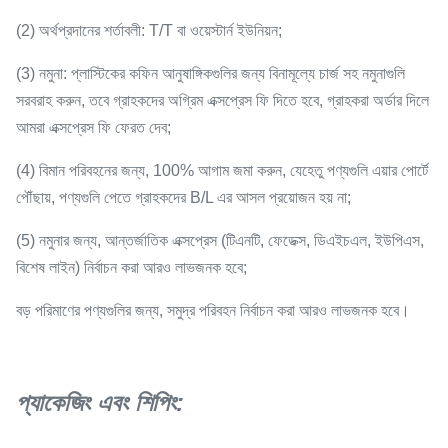
(2) অর্থপ্রদানের শর্তাবলী: T/T বা ওয়েস্টার্ন ইউনিয়ন;
(3) নমুনা: প্লাস্টিকের কফিন আনুষাঙ্গিকগুলির জন্য বিনামূল্যে চার্জ সহ নমুনাগুলি
সরবরাহ করুন, তবে গ্রাহকদের অগ্রিম এক্সপ্রেস ফি দিতে হবে, গ্রাহকরা অর্ডার দিলে
আমরা এক্সপ্রেস ফি ফেরত দেব;
(4) বিমান পরিবহনের জন্য, 100% আগাম জমা করুন, যেহেতু পণ্যগুলি এয়ার পোর্টে
পৌঁছায়, পণ্যগুলি পেতে গ্রাহকদের B/L এর আসল প্রয়োজন হয় না;
(5) নমুনার জন্য, আন্তর্জাতিক এক্সপ্রেস (টিএনটি, ফেডেক্স, ডিএইচএল, ইউপিএস,
বিশেষ লাইন) নির্বাচন করা আরও লাভজনক হবে;
বড় পরিমাণের পণ্যগুলির জন্য, সমুদ্র পরিবহন নির্বাচন করা আরও লাভজনক হবে।
প্যাকেজিং এবং শিপিং: