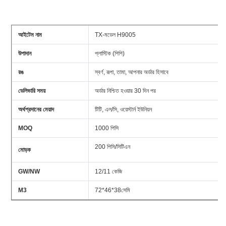
আইটেম নাম
TX-মডেল H9005
উপাদান
প্লাস্টিক (পিপি)
রঙ
স্বর্ণ, রূপা, তামা, আপনার অর্ডার হিসাবে
ডেলিভারি সময়
অর্ডার নিশ্চিত হওয়ার 30 দিন পর
অর্থপ্রদানের মেয়াদ
টিটি, এল/সি, ওয়েস্টার্ন ইউনিয়ন
MOQ
1000 পিসি
200 পিসি/সিটিএন
মোড়ক
GW/NW
12/11 কেজি
M3
72*46*38সেমি