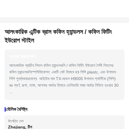
আলংকারিক এন্টিক ব্রাস কফিন হ্যান্ডলস / কফিন ফিটিং
ইউরোপ স্টাইল
পণ্যের সারসংক্ষেপ
আলংকারিক প্রাচীন পিতল কফিন হ্যান্ডলগুলি / কফিন ফিটিং ইউরোপ শৈলী পিতলের
কফিন হ্যান্ডলগুলিস্পেসিফিকেশন: একটি সেট হিসাবে ছয় পিসি plastc, এবং উপাদান
পিপি পুনর্ব্যবহারযোগ্য. আইটেম নাম TX-মডেল H9005 উপাদান প্লাস্টিক (পিপি)
রঙ স্বর্ণ, রূপা, তামা, আপনার অর্ডার হিসাবে ডেলিভারি সময় অর্ডার নিশ্চিত হওয়ার 30
...
মৌলিক বৈশিষ্ট্য
উৎপত্তি দেশ
Zhejiang, চীন