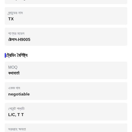
ব্র্যান্ডের নাম
TX
পণ্যের মডেল
টেক্সাস-H9005
ট্রেডিং বৈশিষ্ট্য
MOQ
কথাবার্তা
একক দাম
negotiable
পেমেন্ট পদ্ধতি
L/C, T T
সরবরাহ ক্ষমতা