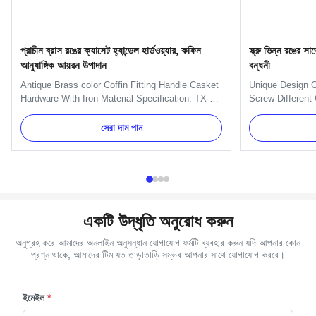
প্রাচীন ব্রাস রঙের ক্যাসেট হ্যান্ডেল হার্ডওয়্যার, কফিন
স্ক্রু ভিন্ন রঙের 
আনুষাঙ্গিক আয়রন উপাদান
বন্ধনী
Antique Brass color Coffin Fitting Handle Casket
Unique Design C
Hardware With Iron Material Specification: TX-
Screw Different
A05 Iron Handle always 12pcs as a set. Those
Coffin Bracket 
use with plate and coffin bars. Item Name TX-
Bracket 6# - Cr
সেরা দাম পান
A05 Material Metal, Iron Color Gold, Silver, Brass
Capacity 100000
Delivery Time 30 days after the order confirmed
pcs in a poly ba
Payment Term TT, ...
Burial accessory
একটি উদ্ধৃতি অনুরোধ করুন
অনুগ্রহ করে আমাদের অনলাইন অনুসন্ধান যোগাযোগ ফর্মটি ব্যবহার করুন যদি আপনার কোন
প্রশ্ন থাকে, আমাদের টিম যত তাড়াতাড়ি সম্ভব আপনার সাথে যোগাযোগ করবে।
ইমেইল
*