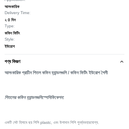
আলংকারিক
Delivery Time:
২ 0 দিন
Type:
কফিন ফিটিং
Style:
ইউরোপ
পণ্য বিবরণ
আলংকারিক প্রাচীন পিতল কফিন হ্যান্ডলগুলি / কফিন ফিটিং ইউরোপ শৈলী
পিতলের কফিন হ্যান্ডলগুলি
স্পেসিফিকেশন:
একটি সেট হিসাবে ছয় পিসি plastc, এবং উপাদান পিপি পুনর্ব্যবহারযোগ্য.