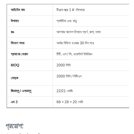
আইটেম নাম
টিএক্স-স্ক্রু 1 # -সিলভার
উপাদান
প্লাস্টিক এবং ধাতু
রঙ
আপনার আদেশ হিসাবে স্বর্ণ, রূপা, তামা
বিতরণ সময়
অর্ডার নিশ্চিত হওয়ার 30 দিন পরে
প্রদানের মেয়াদ
টিটি, এল / সি, ওয়েস্টার্ন ইউনিয়ন
MOQ
2000 পিসি
2000 পিসি / সিটিএন
মোড়ক
জিডাব্লু / এনডাব্লু
22/21 কেজি
এম 3
68 × 28 × 20 সেমি
প্রয়োগ
: