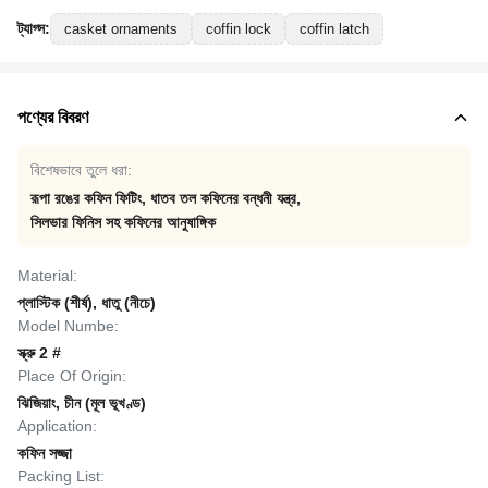
ট্যাগ্স:
casket ornaments
coffin lock
coffin latch
পণ্যের বিবরণ
বিশেষভাবে তুলে ধরা:
রূপা রঙের কফিন ফিটিং
,
ধাতব তল কফিনের বন্ধনী যন্ত্র
,
সিলভার ফিনিস সহ কফিনের আনুষাঙ্গিক
Material:
প্লাস্টিক (শীর্ষ), ধাতু (নীচে)
Model Numbe:
স্ক্রু 2 #
Place Of Origin:
ঝিজিয়াং, চীন (মূল ভূখণ্ড)
Application:
কফিন সজ্জা
Packing List: