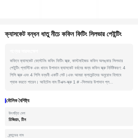
ক্যাসকেট বন্ধন ধাতু নীচে কফিন ফিটিং সিলভার পেইন্টিং
পণ্যের সারসংক্ষেপ
কফিনে ক্যাসকেট ফেস্টেনিং কফিং ফিটিং স্ক্রু, কাস্টমাইজড কফিন অলঙ্কার সিলভার
পেইন্টিং প্লাস্টিক এবং ধাতব উপাদান ক্যাসকেট বর্ধনের জন্য কফিন স্ক্রু নির্দিষ্টকরণ: 4
পিসি স্ক্রু এবং 4 পিসি বন্ধনী একটি সেট।এবং আমরা ক্লায়েন্টদের অনুরোধ হিসাবে
প্যাক করতে পারেন। আইটেম নাম টিএক্স-স্ক্রু 1 # -সিলভার উপাদান প্ল...
মৌলিক বৈশিষ্ট্য
উৎপত্তি দেশ
চিজিয়াং, চীন
ব্র্যান্ডের নাম