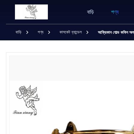
বাড়ি
পণ্য
বাড়ি
পণ্য
কাসকেট হ্যান্ডেল
আফ্রিকান গোল্ড কফিন অল