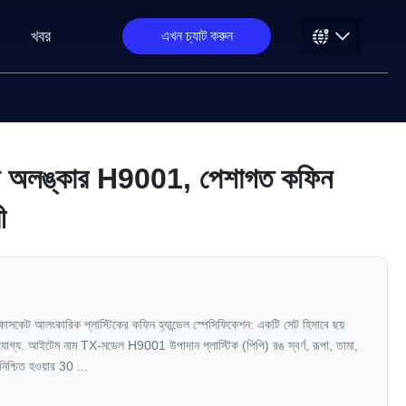
খবর
এখন চ্যাট করুন
িন অলঙ্কার H9001, পেশাগত কফিন
ী
ন্য কাসকেট আলংকারিক প্লাস্টিকের কফিন হ্যান্ডেল স্পেসিফিকেশন: একটি সেট হিসাবে ছয়
ারযোগ্য. আইটেম নাম TX-মডেল H9001 উপাদান প্লাস্টিক (পিপি) রঙ স্বর্ণ, রূপা, তামা,
নিশ্চিত হওয়ার 30 ...