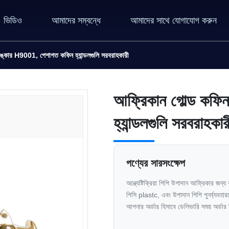
ভিডিও
আমাদের সম্বন্ধে
আমাদের সাথে যোগাযোগ করুন
ঙ্কার H9001, পেশাগত কফিন হ্যান্ডলগুলি সরবরাহকারী
আফ্রিকান গোল্ড কফ
হ্যান্ডলগুলি সরবরাহকার
পণ্যের সারসংক্ষেপ
অন্ত্যেষ্টিক্রিয়া পিপি উপাদান আফ্রিকার জ
পিসি plastc, এবং উপাদান পিপি পুনর্ব্যবহ
আপনার অর্ডার হিসাবে ডেলিভারি সময় অর্ডার 