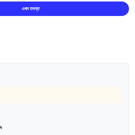
এখন তদন্ত
ি