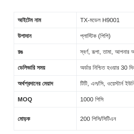
আইটেম নাম
TX-মডেল H9001
উপাদান
প্লাস্টিক (পিপি)
রঙ
স্বর্ণ, রূপা, তামা, আপনার অ
ডেলিভারি সময়
অর্ডার নিশ্চিত হওয়ার 30 দ
অর্থপ্রদানের মেয়াদ
টিটি, এল/সি, ওয়েস্টার্ন ইউন
MOQ
1000 পিসি
মোড়ক
200 পিসি/সিটিএন