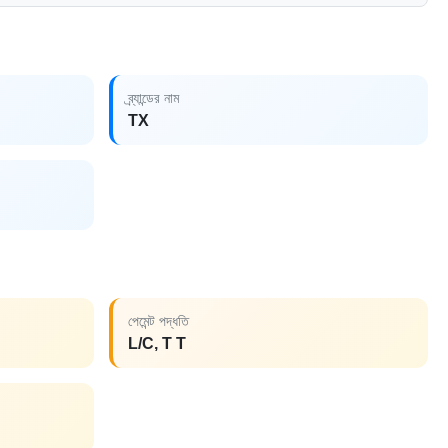
ব্র্যান্ডের নাম
TX
পেমেন্ট পদ্ধতি
L/C, T T