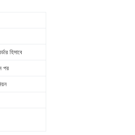
র্ডার হিসাবে
িন পর
িয়ন