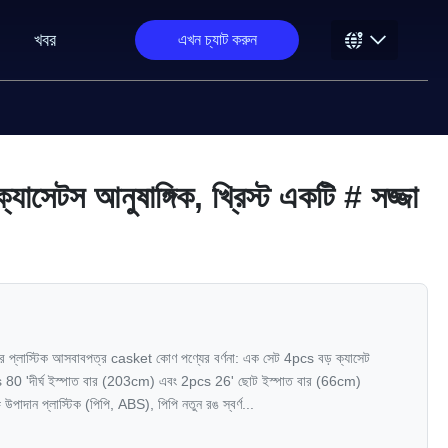
খবর
এখন চ্যাট করুন
ক্যাসেটস আনুষাঙ্গিক, খ্রিস্ট একটি # সজ্জা
যতের প্লাস্টিক আসবাবপত্র casket কোণ পণ্যের বর্ণনা: এক সেট 4pcs বড় ক্যাসেট
80 'দীর্ঘ ইস্পাত বার (203cm) এবং 2pcs 26' ছোট ইস্পাত বার (66cm)
াদান প্লাস্টিক (পিপি, ABS), পিপি নতুন রঙ স্বর্ণ...