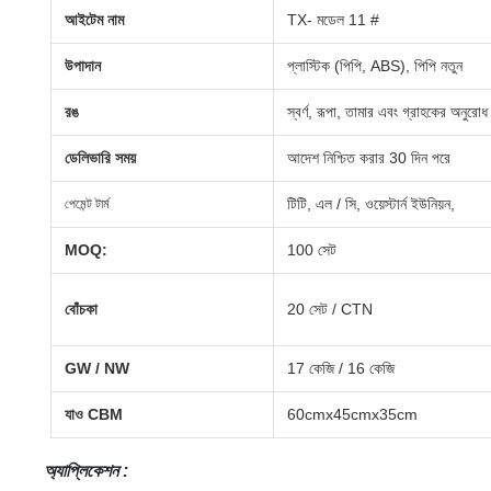
আইটেম নাম
TX- মডেল 11 #
উপাদান
প্লাস্টিক (পিপি, ABS), পিপি নতুন
রঙ
স্বর্ণ, রূপা, তামার এবং গ্রাহকের অনুরোধ
ডেলিভারি সময়
আদেশ নিশ্চিত করার 30 দিন পরে
টিটি, এল / সি, ওয়েস্টার্ন ইউনিয়ন,
পেমেন্ট টার্ম
MOQ:
100 সেট
বোঁচকা
20 সেট / CTN
GW / NW
17 কেজি / 16 কেজি
যাও CBM
60cmx45cmx35cm
অ্যাপ্লিকেশন
: