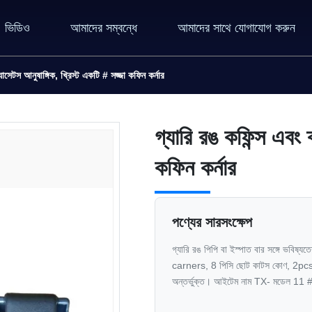
ভিডিও
আমাদের সম্বন্ধে
আমাদের সাথে যোগাযোগ করুন
যাসেটস আনুষাঙ্গিক, খ্রিস্ট একটি # সজ্জা কফিন কর্নার
গ্যারি রঙ কফিন্স এবং 
কফিন কর্নার
পণ্যের সারসংক্ষেপ
গ্যারি রঙ পিপি বা ইস্পাত বার সঙ্গে ভবিষ্
carners, 8 পিসি ছোট কাটস কোণ, 2pcs 
অন্তর্ভুক্ত। আইটেম নাম TX- মডেল 11 # উপ