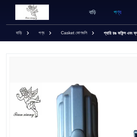
বাড়ি
পণ্য
বাড়ি
পণ্য
Casket কোণগুলি
গ্যারি রঙ কফিন্স এবং ক্