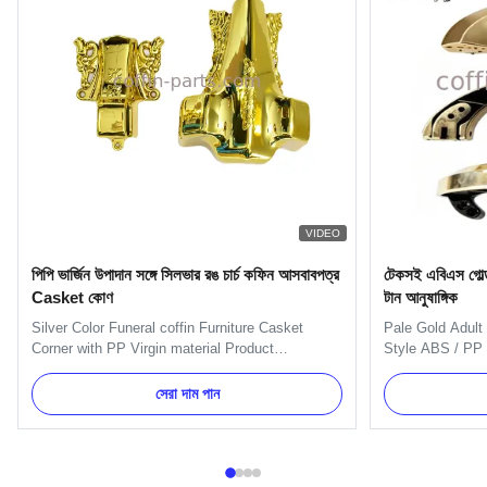
VIDEO
পিপি ভার্জিন উপাদান সঙ্গে সিলভার রঙ চার্চ কফিন আসবাবপত্র
টেকসই এবিএস গোল্ড কফ
Casket কোণ
টান আনুষাঙ্গিক
Silver Color Funeral coffin Furniture Casket
Pale Gold Adult
Corner with PP Virgin material Product
Style ABS / PP 
Description: One set include 4pcs big casket
Plastic Material
carners, 8 pcs small casket corners, 2pcs 80'
Specification Si
সেরা দাম পান
long steel bars (203cm) and 2pcs 26' short steel
material is PP 
bars (66cm). Item Name TX-Model 3# Material
Material Plastic
PP Reycle, ABS Color Gold, ...
copper, as your o