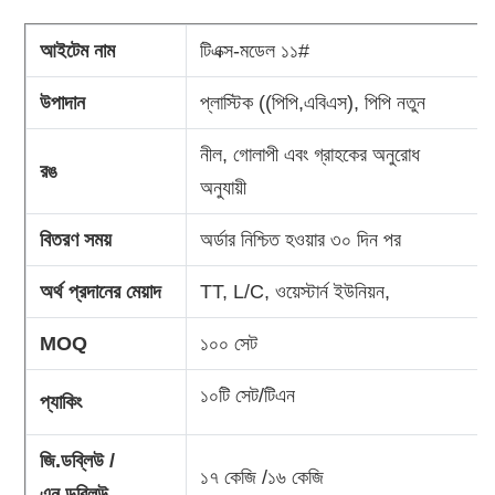
আইটেম নাম
টিএক্স-মডেল ১১#
উপাদান
প্লাস্টিক ((পিপি,এবিএস), পিপি নতুন
নীল, গোলাপী এবং গ্রাহকের অনুরোধ
রঙ
অনুযায়ী
বিতরণ সময়
অর্ডার নিশ্চিত হওয়ার ৩০ দিন পর
অর্থ প্রদানের মেয়াদ
TT, L/C, ওয়েস্টার্ন ইউনিয়ন,
MOQ
১০০ সেট
১০টি সেট/টিএন
প্যাকিং
জি.ডব্লিউ /
১৭ কেজি /১৬ কেজি
এন.ডব্লিউ