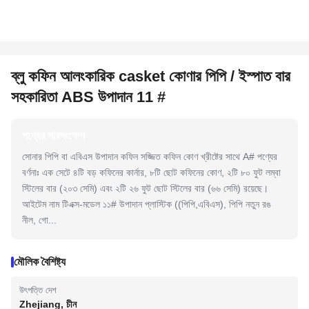
ব্লু কফিন আলংকারিক casket কোণার পিপি / ইস্পাত বার
সহকারিতা ABS উপাদান 11 #
পণ্যের সারসংক্ষেপ
সোনার পিপি বা এবিএস উপাদান কফিন সজ্জিত কফিন কোণ খ্রীষ্টের সাথে A# পণ্যের
বর্ণনাঃ এক সেটে ৪টি বড় কফিনের কার্নার, ৮টি ছোট কফিনের কোণ, ২টি ৮০ ফুট লম্বা
স্টিলের বার (২০৩ সেমি) এবং ২টি ২৬ ফুট ছোট স্টিলের বার (৬৬ সেমি) রয়েছে।
আইটেম নাম টিএক্স-মডেল ১১# উপাদান প্লাস্টিক ((পিপি,এবিএস), পিপি নতুন রঙ
নীল, গো...
মৌলিক বৈশিষ্ট্য
উৎপত্তি দেশ
Zhejiang, চীন