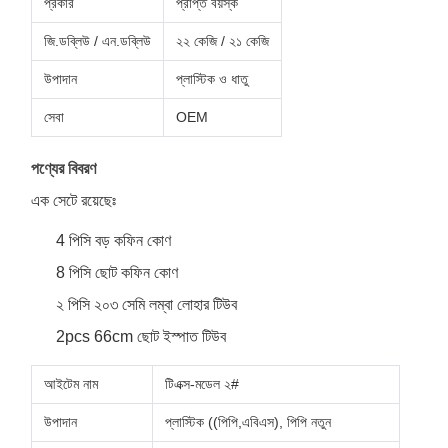
প্রকার
প্রাপ্ত বয়স্ক
জি.ডব্লিউ / এন.ডব্লিউ
২২ কেজি / ২১ কেজি
উপাদান
প্লাস্টিক ও ধাতু
সেবা
OEM
পণ্যের বিবরণ
এক সেটে রয়েছেঃ
4 পিসি বড় কফিন কোণ
8 পিসি ছোট কফিন কোণ
২ পিসি ২০৩ সেমি লম্বা লোহার টিউব
2pcs 66cm ছোট ইস্পাত টিউব
আইটেম নাম
টিএক্স-মডেল ২#
উপাদান
প্লাস্টিক ((পিপি,এবিএস), পিপি নতুন