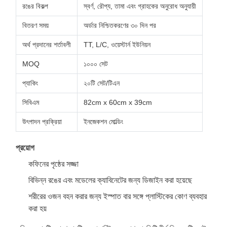
রঙের বিকল্প
স্বর্ণ, রৌপ্য, তামা এবং গ্রাহকের অনুরোধ অনুযায়ী
বিতরণ সময়
অর্ডার নিশ্চিতকরণের ৩০ দিন পর
অর্থ প্রদানের শর্তাবলী
TT, L/C, ওয়েস্টার্ন ইউনিয়ন
MOQ
১০০০ সেট
প্যাকিং
২০টি সেট/টিএন
সিবিএম
82cm x 60cm x 39cm
উৎপাদন প্রক্রিয়া
ইনজেকশন মোল্ডিং
প্রয়োগ
কফিনের পৃষ্ঠের সজ্জা
বিভিন্ন রঙের এবং মডেলের ক্যাবিনেটের জন্য ডিজাইন করা হয়েছে
শরীরের ওজন বহন করার জন্য ইস্পাত বার সঙ্গে প্লাস্টিকের কোণ ব্যবহার
করা হয়