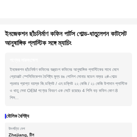
ইনজেকশন ছাঁচনির্মাণ কফিন পার্টস গোল্ড-ধাতুলেপন কাটসেট
আনুষাঙ্গিক প্লাস্টিক সঙ্গে ম্যাচিং
পণ্যের সারসংক্ষেপ
ইনজেকশন ছাঁচনির্মাণ কফিনের যন্ত্রাংশ কফিনের আনুষাঙ্গিক প্লাস্টিকের সাথে মেলে
প্রোডাক্ট স্পেসিফিকেশন বৈশিষ্ট্য মূল্য রঙ পোলিশ সোনার মডেল নম্বর ২#-গোল্ড
প্রকার প্রাপ্ত বয়স্ক জি.ডব্লিউ / এন.ডব্লিউ ২২ কেজি / ২১ কেজি উপাদান প্লাস্টিক
ও ধাতু সেবা OEM পণ্যের বিবরণ এক সেটে রয়েছেঃ 4 পিসি বড় কফিন কোণ 8
পিস...
মৌলিক বৈশিষ্ট্য
উৎপত্তি দেশ
Zhejiang, চীন