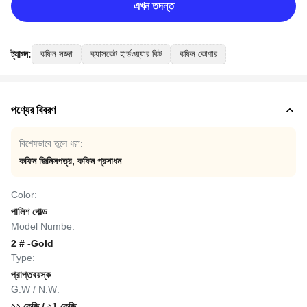
এখন তদন্ত
ট্যাগ্স:
কফিন সজ্জা
ক্যাসকেট হার্ডওয়্যার কিট
কফিন কোণার
পণ্যের বিবরণ
বিশেষভাবে তুলে ধরা:
কফিন জিনিসপত্র
,
কফিন প্রসাধন
Color:
পালিশ গোল্ড
Model Numbe:
2 # -Gold
Type:
প্রাপ্তবয়স্ক
G.W / N.W:
২২ কেজি / ২1 কেজি