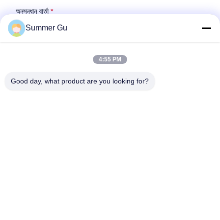
অনুসন্ধান বার্তা
*
Summer Gu
4:55 PM
Good day, what product are you looking for?
ফাইল যুক্ত করুন
ফাইল নির্বাচন করুন
আপনি সর্বোচ্চ ৫টি ফাইল আপলোড করতে পারেন এবং প্রতিটি ফাইলের আকার ১০এমবি (10MB)
পর্যন্ত হতে পারবে।
জমা দিন