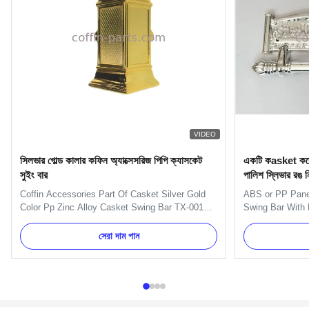
VIDEO
সিলভার গোল্ড কালার কফিন অ্যাক্সেসরিজ পিপি ক্যাসকেট
একটি কasket ককেট সু
সুইং বার
পালিশ স্লিভার রঙ 
Coffin Accessories Part Of Casket Silver Gold
ABS or PP Panel
Color Pp Zinc Alloy Casket Swing Bar TX-001
Swing Bar With 
Product Description: Item Name TX-001 Material
One set of Swing
Plastic(PP,ABS) Color Gold, silver, copper, as
handles ,8pcs e
সেরা দাম পান
your order Delivery Time 30 days after the order
short bars. Ite
confirmed Payment Term TT, L/C MOQ 100sets
Material Plastic
Packing 10 sets/ctn 1. ...
silver, copper, a