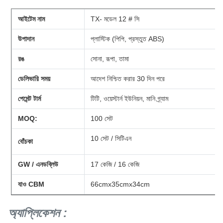
আইটেম নাম
TX- মডেল 12 # সি
উপাদান
প্লাস্টিক (পিপি, প্রস্তুত ABS)
রঙ
সোনা, রূপা, তামা
ডেলিভারি সময়
আদেশ নিশ্চিত করার 30 দিন পরে
পেমেন্ট টার্ম
টিটি, ওয়েস্টার্ন ইউনিয়ন, মানি গ্র্যাম
MOQ:
100 সেট
10 সেট / সিটিএন
বোঁচকা
GW / এনডব্লিউ
17 কেজি / 16 কেজি
যাও CBM
66cmx35cmx34cm
অ্যাপ্লিকেশন
: