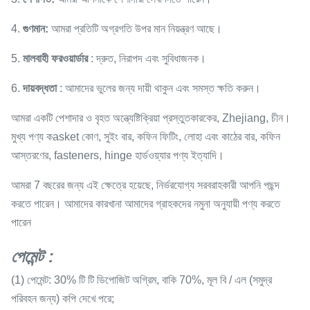
4.
গুণমান:
আমরা প্রতিটি অগ্রগতি উপর মান নিয়ন্ত্রণ আছে।
5.
মালবাহী ফরওয়ার্ডার
: দ্রুত, নিরাপদ এবং সুবিধাজনক।
6.
দায়বদ্ধতা
: আমাদের ভুলের জন্য দায়ী থাকুন এবং সমস্ত ক্ষতি করুন।
আমরা একটি পেশাদার ও বৃহত অন্ত্যেষ্টিক্রিয়া প্রস্তুতকারকের, Zhejiang, চীন।
মুখ্য পণ্য কasket কোণ, সুইং বার, কফিন ফিটিং, লোহা এবং কাঠের বার, কফিন
আস্তরণের, fasteners, hinge হার্ডওয়্যার পণ্য ইত্যাদি।
আমরা 7 বছরের জন্য এই ক্ষেত্রে হয়েছে, নির্ভরযোগ্য সরবরাহকারী আপনি পছন্দ
করতে পারেন। আমাদের কারখানা আমাদের গ্রাহকদের নমুনা অনুযায়ী পণ্য করতে
পারেন
পেমেন্ট
:
(1) পেমেন্ট: 30% টি টি ডিপোজিট অগ্রিম, বাকি 70%, মূল বি / এল (সমুদ্র
পরিবহন জন্য) কপি দেখে পরে;