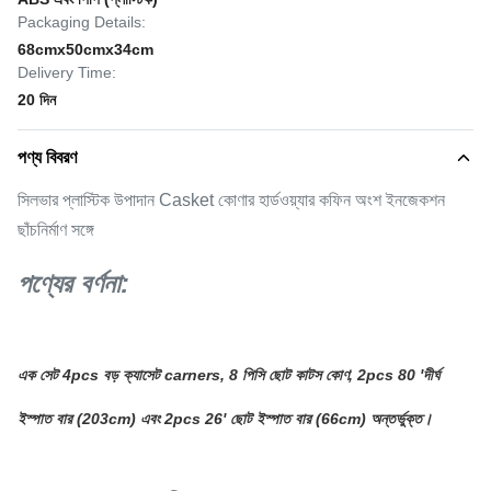
Packaging Details:
68cmx50cmx34cm
Delivery Time:
20 দিন
পণ্য বিবরণ
সিলভার প্লাস্টিক উপাদান Casket কোণার হার্ডওয়্যার কফিন অংশ ইনজেকশন
ছাঁচনির্মাণ সঙ্গে
পণ্যের বর্ণনা:
এক সেট 4pcs বড় ক্যাসেট carners, 8 পিসি ছোট কাটস কোণ, 2pcs 80 'দীর্ঘ
ইস্পাত বার (203cm) এবং 2pcs 26' ছোট ইস্পাত বার (66cm) অন্তর্ভুক্ত।