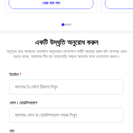
carners, 8 pcs small casket corners, 2pcs 80'
set has four H9
সেরা দাম পান
long steel bars (203cm) and 2pcs 26' short steel
Item Name TX-Mo
bars (66cm). Item Name TX-Model 3# Material
(PP) Color Gold,
PP Reycle, ABS Color Gold, ...
Delivery Time 30
একটি উদ্ধৃতি অনুরোধ করুন
অনুগ্রহ করে আমাদের অনলাইন অনুসন্ধান যোগাযোগ ফর্মটি ব্যবহার করুন যদি আপনার কোন
প্রশ্ন থাকে, আমাদের টিম যত তাড়াতাড়ি সম্ভব আপনার সাথে যোগাযোগ করবে।
ইমেইল
*
ফোন / হোয়াটসঅ্যাপ
নাম