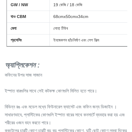
GW / NW
19 কেজি / 18 কেজি
যাও CBM
68cmx50cmx34cm
মেলা
লোহা টিউব
প্রসেসিং
ইনজেকশন ছাঁচনির্মাণ এবং লেপ ফিল্ম
অ্যাপ্লিকেশন
:
কফিনের উপর সাজ সাজান
ইস্পাত বারগুলির সাথে সেই কটকক্ষ কোণগুলি মিলিত হতে পারে।
বিভিন্ন রঙ এবং মডেল মধ্যে
ফিউনারেল ক্যাসেট এবং
কফিন
জন্য ডিজাইন
।
সাধারণভাবে, প্লাস্টিকের কোণগুলি ইস্পাত বারের সাথে কনসার্টে ব্যবহার করা হয় এবং
শরীরের ওজন বহন করতে পারে।
ককটেলের চারটি কোণে চারটি বড় বড় প্লাস্টিকের কোণে, দুটি ছোট কোণে লম্বা দিকের