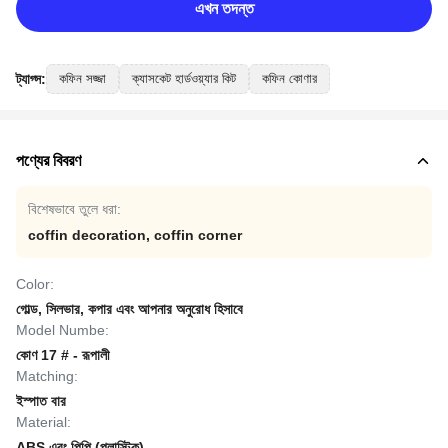
এখন তদন্ত
ট্যাগ্স:
কফিন সজ্জা
ক্যাসকেট হার্ডওয়্যার কিট
কফিন কোণার
পণ্যের বিবরণ
বিশেষভাবে তুলে ধরা:
coffin decoration
,
coffin corner
Color:
গোল্ড, সিলভার, কপার এবং আপনার অনুরোধ হিসাবে
Model Numbe:
কোণ 17 # - রূপালী
Matching:
ইস্পাত বার
Material:
ABS এবং পিপি (প্লাস্টিক)