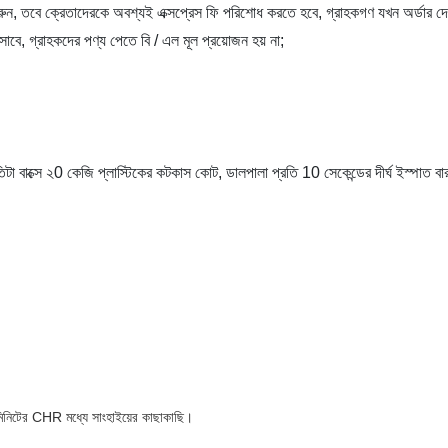
রদান করুন, তবে ক্রেতাদেরকে অবশ্যই এক্সপ্রেস ফি পরিশোধ করতে হবে, গ্রাহকগণ যখন অর্ডার
বে, গ্রাহকদের পণ্য পেতে বি / এল মূল প্রয়োজন হয় না;
তিটা বাক্সে ২0 কেজি প্লাস্টিকের কটকাস কোট, ডালপালা প্রতি 10 সেকেন্ডের দীর্ঘ ইস্পাত
িনিটের CHR মধ্যে সাংহাইয়ের কাছাকাছি।