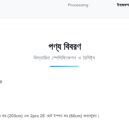
Processing:
ইনজেকশন 
পণ্য বিবরণ
বিস্তারিত স্পেসিফিকেশন ও বৈশিষ্ট্য
েট
াত বার (203cm) এবং 2pcs 26' ছোট ইস্পাত বার (66cm) অন্তর্ভুক্ত।