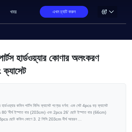
খবর
এখন চ্যাট করুন
ার্টস হার্ডওয়্যার কোণার অলংকরণ
ং ক্যাসেট
ার্ডওয়্যার কফিন পার্টস মিলিং ক্যাসেট পণ্যের বর্ণনা: এক সেট 4pcs বড় ক্যাসেট
80 'দীর্ঘ ইস্পাত বার (203cm) এবং 2pcs 26' ছোট ইস্পাত বার (66cm)
.8pcs ছোট কফিন কোণে 3. 2 পিসি 203cm দীর্ঘ আয়রন ...