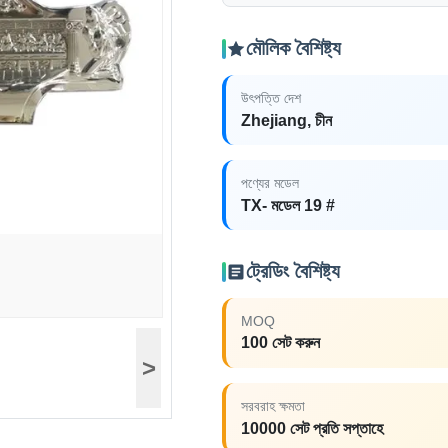
মৌলিক বৈশিষ্ট্য
উৎপত্তি দেশ
Zhejiang, চীন
পণ্যের মডেল
TX- মডেল 19 #
ট্রেডিং বৈশিষ্ট্য
MOQ
100 সেট করুন
>
সরবরাহ ক্ষমতা
10000 সেট প্রতি সপ্তাহে