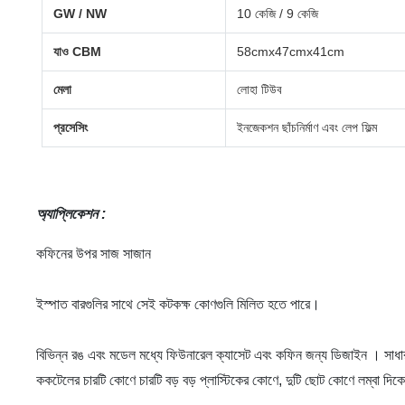
GW / NW
10 কেজি / 9 কেজি
যাও CBM
58cmx47cmx41cm
মেলা
লোহা টিউব
প্রসেসিং
ইনজেকশন ছাঁচনির্মাণ এবং লেপ ফিল্ম
অ্যাপ্লিকেশন
:
কফিনের উপর সাজ সাজান
ইস্পাত বারগুলির সাথে সেই কটকক্ষ কোণগুলি মিলিত হতে পারে।
বিভিন্ন রঙ এবং মডেল মধ্যে
ফিউনারেল ক্যাসেট এবং
কফিন
জন্য ডিজাইন
। সাধার
ককটেলের চারটি কোণে চারটি বড় বড় প্লাস্টিকের কোণে, দুটি ছোট কোণে লম্বা দিকের