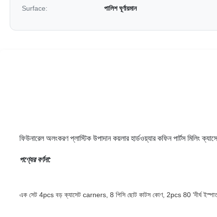
Surface:
পালিশ ঘূর্ণায়মান
ফিউনারেল অলংকরণ প্লাস্টিক উপাদান কয়লার হার্ডওয়্যার কফিন পার্টস মিলিং ক্যাস
পণ্যের বর্ণনা:
এক সেট 4pcs বড় ক্যাসেট carners, 8 পিসি ছোট কাটস কোণ, 2pcs 80 'দীর্ঘ ইস্প