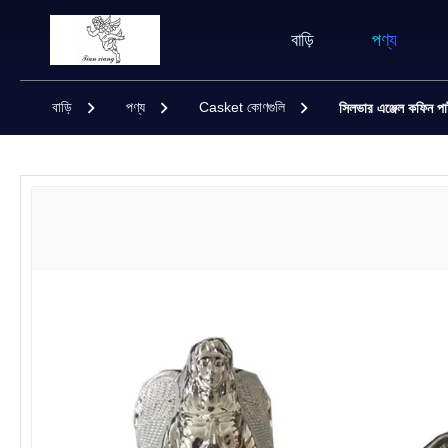
বাড়ি
পণ্য
বাড়ি
পণ্য
Casket কোণগুলি
সিলভার এঞ্জেল কফিন পার