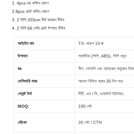
1. 4pcs বড় কফিন কোণে
2.8pcs ছোট কফিন কোণে
3. 2 পিসি 203cm দীর্ঘ আয়রন টিউব
4. 2 পিসি 66 সেমি ছোট ইস্পাত টিউব
আইটেম নাম
TX- মডেল 19 #
উপাদান
প্লাস্টিক (পিপি, ABS), পিপি নতুন
রঙ
নীল, গোলাপি এবং গ্রাহকের অনুরোধ হিসা
ডেলিভারি সময়
আদেশ নিশ্চিত করার 30 দিন পরে
পেমেন্ট টার্ম
টিটি, এল / সি, ওয়েস্টার্ন ইউনিয়ন,
MOQ:
100 সেট
বোঁচকা
20 সেট / CTN