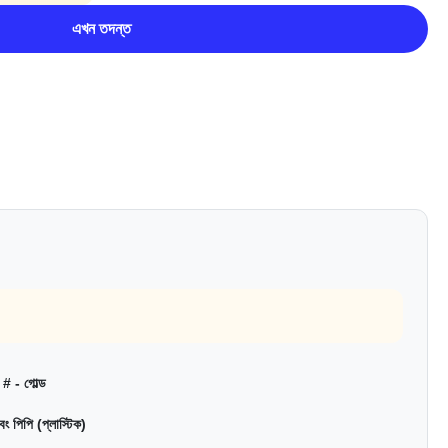
এখন তদন্ত
# - গোল্ড
 পিপি (প্লাস্টিক)