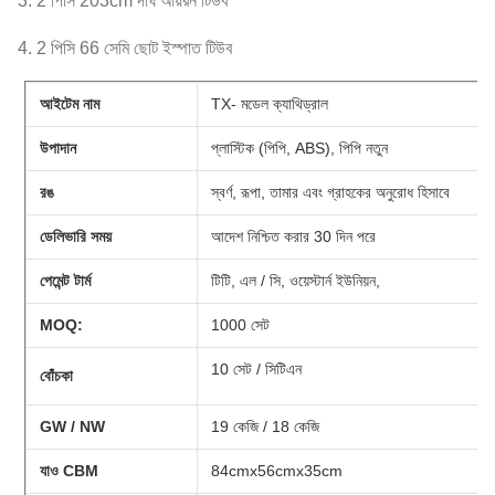
3. 2 পিসি 203cm দীর্ঘ আয়রন টিউব
4. 2 পিসি 66 সেমি ছোট ইস্পাত টিউব
আইটেম নাম
TX- মডেল ক্যাথিড্রাল
উপাদান
প্লাস্টিক (পিপি, ABS), পিপি নতুন
রঙ
স্বর্ণ, রূপা, তামার এবং গ্রাহকের অনুরোধ হিসাবে
ডেলিভারি সময়
আদেশ নিশ্চিত করার 30 দিন পরে
পেমেন্ট টার্ম
টিটি, এল / সি, ওয়েস্টার্ন ইউনিয়ন,
MOQ:
1000 সেট
10 সেট / সিটিএন
বোঁচকা
GW / NW
19 কেজি / 18 কেজি
যাও CBM
84cmx56cmx35cm