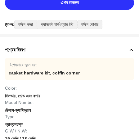
এখন তদন্ত
ট্যাগ্স:
কফিন সজ্জা
ক্যাসকেট হার্ডওয়্যার কিট
কফিন কোণার
পণ্যের বিবরণ
বিশেষভাবে তুলে ধরা:
casket hardware kit
,
coffin corner
Color:
সিলভার, গোল্ড এবং কপার
Model Numbe:
টেক্সাস-ক্যাথিড্রাল
Type:
প্রাপ্তবয়স্ক
G.W / N.W:
19 কেজি / 18 কেজি