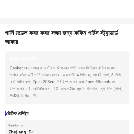
গার্সি মডেল কবর কবর সজ্জা জন্য কফিন পার্টস স্ট্যান্ডার্ড
আকার
পণ্যের সারসংক্ষেপ
Casket কোণে সজ্জা জন্য স্ট্যান্ডার্ড আকার গের্সি মডেল ফিনিয়াল কফিন যন্ত্রাংশ
পণ্যের বর্ণনা: এটি গার্সি মডেল কোনার। এক সেট: 4 পিসি বড় কাকেট কোণ, 8 পিসি
ছোট কাটস কক্ষ, 2pcs 203cm দীর্ঘ ইস্পাত বার এবং 2pcs 66cmshort
ইস্পাত বার। 1. আইটেম নাম : TX- মডেল Gersy 2. উপাদান : প্লাস্টিক (পিপি,
ABS) 3. রঙ : আ...
মৌলিক বৈশিষ্ট্য
উৎপত্তি দেশ
Zhejiang, চীন