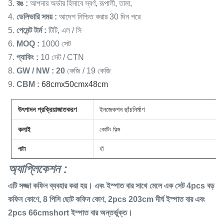
3.
রঙ
:
আপনার অর্ডার হিসাবে স্বর্ণ, রূপালী, তামা,
4.
ডেলিভারি সময়
:
আদেশ নিশ্চিত করার 30 দিন পরে
5.
পেমেন্ট টার্ম
:
টিটি, এল / সি
6.
MOQ
:
1000 সেট
7.
প্যাকিং
:
10 সেট / CTN
8.
GW / NW
: 20
কেজি / 19 কেজি
9.
CBM
:
68cmx50cmx48cm
উৎপাদন প্রক্রিয়াজাতকরণ
ইনজেকশন ছাঁচনির্মাণ
কলাই
কোটিং ফিল্ম
পাটা
হাঁ
অ্যাপ্লিকেশন
:
এটি সজ্জা কফিন ব্যবহার করা হয়।
এবং ইস্পাত বার সাথে মেলে
এক সেট 4pcs বড়
কফিন কোণে, 8 পিসি ছোট কফিন কোণ, 2pcs 203cm দীর্ঘ ইস্পাত বার এবং
2pcs 66cmshort ইস্পাত বার অন্তর্ভুক্ত।