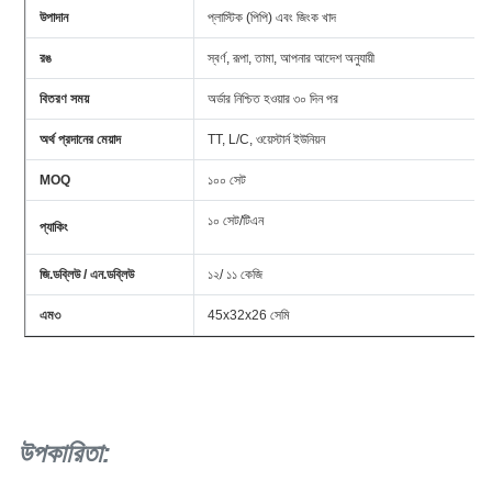
উপাদান
প্লাস্টিক (পিপি) এবং জিংক খাদ
রঙ
স্বর্ণ, রূপা, তামা, আপনার আদেশ অনুযায়ী
বিতরণ সময়
অর্ডার নিশ্চিত হওয়ার ৩০ দিন পর
অর্থ প্রদানের মেয়াদ
TT, L/C, ওয়েস্টার্ন ইউনিয়ন
MOQ
১০০ সেট
১০ সেট/টিএন
প্যাকিং
জি.ডব্লিউ / এন.ডব্লিউ
১২/ ১১ কেজি
এম৩
45x32x26 সেমি
উপকারিতা: