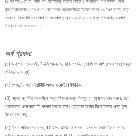
রঙ হল স্বর্ণ, রৌপ্য, তামা এবং গ্রাহকদের আদেশ হিসাবে। উপাদানটি পিপি ভার্জিন, পিপি
পুনর্ব্যবহারযোগ্য, এবিএস এবং গ্রাহকদের প্রয়োজনীয়তা হিসাবে রয়েছে।এবিএস তাদের মধ্যে
সবচেয়ে শক্তিশালী এবং পিপি ভার্জিন পিপি পুনর্ব্যবহারযোগ্য চেয়ে শক্তিশালীএছাড়াও পিপি
রিসাইকেল সবচেয়ে সস্তা।
অর্থ প্রদান
:
(১) অর্থ প্রদানঃ ৩০% ট্যাক্সি আমানত, বাকি ৭০% মূল বি/এল কপি দেখার পর (সমুদ্র
পরিবহনের জন্য);
(২) পেমেন্টের শর্তাবলী:
টি/টি অথবা ওয়েস্টার্ন ইউনিয়ন
;
(3) নমুনাঃ প্লাস্টিকের কফিন আনুষাঙ্গিকের জন্য বিনামূল্যে নমুনা সরবরাহ করুন, তবে
গ্রাহকদের এক্সপ্রেস ফি প্রদান করতে হবে।গ্রাহকরা অর্ডার দিলে আমরা এক্সপ্রেস
ফি ফেরত দেব;
(৪) বিমান পরিবহনের জন্য, 100% আগাম আমানত, যেমন পণ্যগুলি বিমান বন্দরে
পৌঁছে গেলে গ্রাহকদের পণ্যগুলি পেতে B / L এর মূলটির প্রয়োজন হয় না;