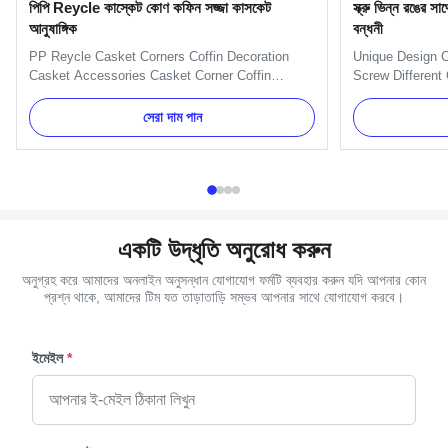
পিপি Reycle কাস্কেট কোণ কফিন সজ্জা কাসকেট
স্ক্রু ভিন্ন রঙের 
আনুষাঙ্গিক
বন্ধনী
PP Reycle Casket Corners Coffin Decoration
Unique Design C
Casket Accessories Casket Corner Coffin
Screw Different
Decoration American Model 15# Casket
Coffin Bracket 
Accessories Coffin Decoration 14kg Casket
Bracket 6# - Cr
সেরা দাম পান
Accessories Corner Applications: wooden or
Capacity 100000
metal casket handle and decoration Competitive
pcs in a poly ba
Advantage: Supply in set, competitive price and
Burial accessory
...
একটি উদ্ধৃতি অনুরোধ করুন
অনুগ্রহ করে আমাদের অনলাইন অনুসন্ধান যোগাযোগ ফর্মটি ব্যবহার করুন যদি আপনার কোন
প্রশ্ন থাকে, আমাদের টিম যত তাড়াতাড়ি সম্ভব আপনার সাথে যোগাযোগ করবে।
ইমেইল
*