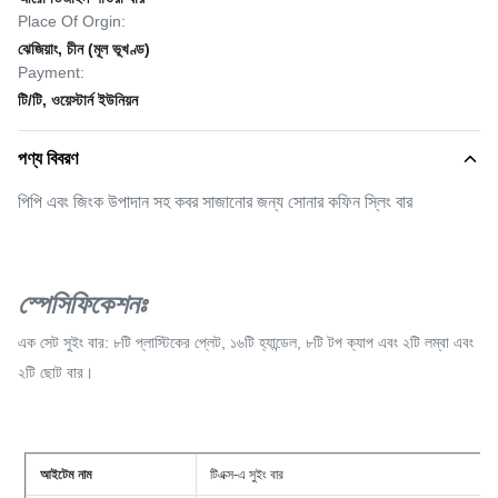
Place Of Orgin:
ঝেজিয়াং, চীন (মূল ভূখণ্ড)
Payment:
টি/টি, ওয়েস্টার্ন ইউনিয়ন
পণ্য বিবরণ
পিপি এবং জিংক উপাদান সহ কবর সাজানোর জন্য সোনার কফিন স্লিং বার
স্পেসিফিকেশনঃ
এক সেট সুইং বার: ৮টি প্লাস্টিকের প্লেট, ১৬টি হ্যান্ডেল, ৮টি টপ ক্যাপ এবং ২টি লম্বা এবং
২টি ছোট বার।
আইটেম নাম
টিএক্স-এ সুইং বার