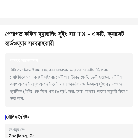
পেশাগত কফিন হ্যান্ডলিং সুইং বার TX - একটি, ক্যাসেট
হার্ডওয়্যার সরবরাহকারী
পণ্যের সারসংক্ষেপ
পিপি এবং জিংক উপাদান সহ কবর সাজানোর জন্য সোনার কফিন স্লিং বার
স্পেসিফিকেশনঃ এক সেট সুইং বার: ৮টি প্লাস্টিকের প্লেট, ১৬টি হ্যান্ডেল, ৮টি টপ
ক্যাপ এবং ২টি লম্বা এবং ২টি ছোট বার। আইটেম নাম টিএক্স-এ সুইং বার উপাদান
প্লাস্টিক (পিপি) এবং জিংক খাদ রঙ স্বর্ণ, রূপা, তামা, আপনার আদেশ অনুযায়ী বিতরণ
সময় অর্ডা...
মৌলিক বৈশিষ্ট্য
উৎপত্তি দেশ
Zhejiang, চীন