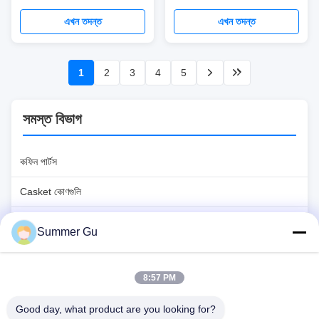
পাইকারি
হ্যান্ডেল করুন
এখন তদন্ত
এখন তদন্ত
1
2
3
4
5
সমস্ত বিভাগ
কফিন পার্টস
Casket কোণগুলি
কাসকেট হ্যান্ডেল
Summer Gu
প্লাস্টিক কফিন হ্যান্ডলগুলি
8:57 PM
মেটাল ক্যাসেট হ্যান্ডেল
Good day, what product are you looking for?
কাটস সুইং বার