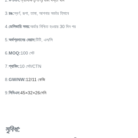
2.
উপাদান
:
প্লাস্টিক (পিপি) এবং দস্তা খাদ
3.
রঙ
:
স্বর্ণ, রূপা, তামা, আপনার অর্ডার হিসাবে
4.
ডেলিভারি সময়
:
অর্ডার নিশ্চিত হওয়ার 30 দিন পর
5.
অর্থপ্রদানের মেয়াদ
:
টিটি, এল/সি
6.
MOQ
:
100 সেট
7.
প্যাকিং
:
10 সেট/CTN
8.
GW/NW
:
12/11 কেজি
9.
সিবিএম
:
45×32×26সেমি
সুবিধা: