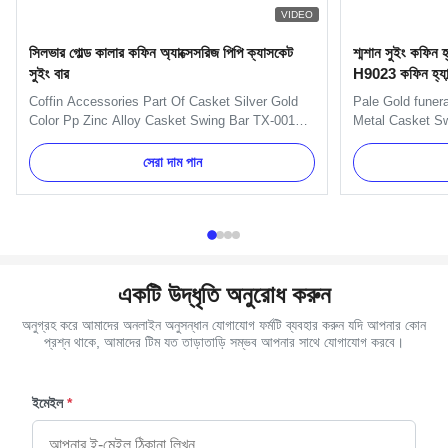
VIDEO
সিলভার গোল্ড কালার কফিন অ্যাক্সেসরিজ পিপি ক্যাসকেট
শ্মশান সুইং কফিন হ্য
সুইং বার
H9023 কফিন হ্যান্ড
Coffin Accessories Part Of Casket Silver Gold
Pale Gold funer
Color Pp Zinc Alloy Casket Swing Bar TX-001
Metal Casket Sw
Product Description: Item Name TX-001 Material
Specification: H
Plastic(PP,ABS) Color Gold, silver, copper, as
H9023 handle or
সেরা দাম পান
your order Delivery Time 30 days after the order
decorate the sho
confirmed Payment Term TT, L/C MOQ 100sets
TX-Model H9023 
Packing 10 sets/ctn 1. ...
Antique brass, G
একটি উদ্ধৃতি অনুরোধ করুন
অনুগ্রহ করে আমাদের অনলাইন অনুসন্ধান যোগাযোগ ফর্মটি ব্যবহার করুন যদি আপনার কোন
প্রশ্ন থাকে, আমাদের টিম যত তাড়াতাড়ি সম্ভব আপনার সাথে যোগাযোগ করবে।
ইমেইল
*