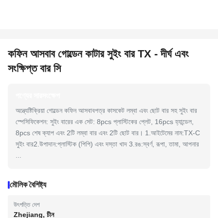
কফিন আসবাব গোল্ডেন কাটার সুইং বার TX - দীর্ঘ এবং
সংক্ষিপ্ত বার সি
পণ্যের সারসংক্ষেপ
অন্ত্যেষ্টিক্রিয়া গোল্ডেন কফিন আসবাবপত্র কাসকেট লম্বা এবং ছোট বার সহ সুইং বার
স্পেসিফিকেশন: সুইং বারের এক সেট: 8pcs প্লাস্টিকের প্লেট, 16pcs হ্যান্ডেল,
8pcs শেষ ক্যাপ এবং 2টি লম্বা বার এবং 2টি ছোট বার। 1.আইটেমের নাম:TX-C
সুইং বার2.উপাদান:প্লাস্টিক (পিপি) এবং দস্তা খাদ 3.রঙ:স্বর্ণ, রূপা, তামা, আপনার
...
মৌলিক বৈশিষ্ট্য
উৎপত্তি দেশ
Zhejiang, চীন