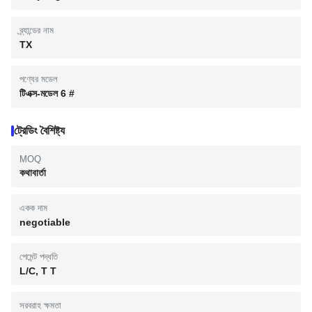
ব্র্যান্ডের নাম
TX
পণ্যের মডেল
টিএক্স-মডেল 6 #
ট্রেডিং বৈশিষ্ট্য
MOQ
কথাবার্তা
একক দাম
negotiable
পেমেন্ট পদ্ধতি
L/C, T T
সরবরাহ ক্ষমতা