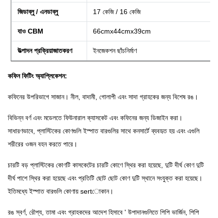
জিডাব্লু / এনডাব্লু
17 কেজি / 16 কেজি
যাও CBM
66cmx44cmx39cm
উত্পাদন প্রক্রিয়াজাতকরণ
ইনজেকশন ছাঁচনির্মাণ
কফিন ফিটিং অ্যাপ্লিকেশন:
কফিনের উপরিভাগে সাজান।
নীল, বাদামী, গোলাপী এবং সাদা গ্রাহকের জন্য বিশেষ রঙ।
বিভিন্ন বর্ণ এবং মডেলতে ফিউনারাল ক্যাসকেট এবং কফিনের জন্য ডিজাইন করা।
সাধারণভাবে, প্লাস্টিকের কোণগুলি ইস্পাত বারগুলির সাথে কনসার্টে ব্যবহৃত হয় এবং এগুলি
শরীরের ওজন বহন করতে পারে।
চারটি বড় প্লাস্টিকের কোণটি কাসকেটের চারটি কোণে স্থির করা হয়েছে, দুটি দীর্ঘ কোণ দুটি
দীর্ঘ পাশে স্থির করা হয়েছে এবং প্রতিটি ছোট ছোট কোণ দুটি স্থানে সংযুক্ত করা হয়েছে।
ইতিমধ্যে ইস্পাত বারগুলি কোণায় sertোকান।
রঙ স্বর্ণ, রৌপ্য, তামা এবং গ্রাহকদের আদেশ হিসাবে '
উপাদানগুলিতে পিপি ভার্জিন, পিপি