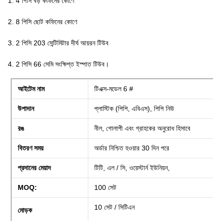
1. 4 পিসি বড় কফিনের কোণে
2. 8 পিসি ছোট কফিনের কোণে
3. 2 পিসি 203 সেন্টিমিটার দীর্ঘ আয়রন টিউব
4. 2 পিসি 66 সেমি সংক্ষিপ্ত ইস্পাত টিউব।
আইটেম নাম
টিএক্স-মডেল 6 #
উপাদান
প্লাস্টিক (পিপি, এবিএস), পিপি নিউ
রঙ
নীল, গোলাপী এবং গ্রাহকের অনুরোধ হিসাবে
বিতরণ সময়
অর্ডার নিশ্চিত হওয়ার 30 দিন পরে
প্রদানের মেয়াদ
টিটি, এল / সি, ওয়েস্টার্ন ইউনিয়ন,
MOQ:
100 সেট
10 সেট / সিটিএন
মোড়ক