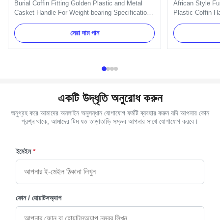
Burial Coffin Fitting Golden Plastic and Metal
African Style Fu
Casket Handle For Weight-bearing Specification:
Plastic Coffin H
H9020 handle include handles, brackets, gaskets
include 6pcs han
and nuts. And we can pack as Clients' request.
1pcs crucifix a
সেরা দাম পান
Item Name TX-Model H9020 Material Plastic and
brackets. Item
Metal Color Gold, silver, copper, as your order
Material Plastic 
Delivery Time 30 ...
as your order De
একটি উদ্ধৃতি অনুরোধ করুন
অনুগ্রহ করে আমাদের অনলাইন অনুসন্ধান যোগাযোগ ফর্মটি ব্যবহার করুন যদি আপনার কোন
প্রশ্ন থাকে, আমাদের টিম যত তাড়াতাড়ি সম্ভব আপনার সাথে যোগাযোগ করবে।
ইমেইল
*
ফোন / হোয়াটসঅ্যাপ