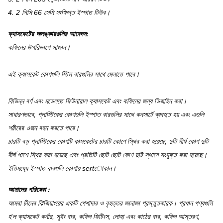
4. 2 পিসি 66 সেমি সংক্ষিপ্ত ইস্পাত টিউব।
ক্যাসকেটের অলঙ্কারগুলির আবেদন:
কফিনের উপরিভাগে সাজান।
এই ক্যাসকেট কোণগুলি স্টিল বারগুলির সাথে মেলাতে পারে।
বিভিন্ন বর্ণ এবং মডেলতে ফিউনারাল ক্যাসকেট এবং কফিনের জন্য ডিজাইন করা।
সাধারণভাবে, প্লাস্টিকের কোণগুলি ইস্পাত বারগুলির সাথে কনসার্টে ব্যবহৃত হয় এবং এগুলি
শরীরের ওজন বহন করতে পারে।
চারটি বড় প্লাস্টিকের কোণটি কাসকেটের চারটি কোণে স্থির করা হয়েছে, দুটি দীর্ঘ কোণ দুটি
দীর্ঘ পাশে স্থির করা হয়েছে এবং প্রতিটি ছোট ছোট কোণ দুটি স্থানে সংযুক্ত করা হয়েছে।
ইতিমধ্যে ইস্পাত বারগুলি কোণায় sertোকান।
আমাদের পরিষেবা
:
আমরা চীনের ঝিজিয়াংয়ের একটি পেশাদার ও বৃহত্তর জানাজা প্রস্তুতকারক।
প্রধান পণ্যগুলি
হ'ল ক্যাসকেট কর্নার, সুইং বার, কফিন ফিটিংস, লোহা এবং কাঠের বার, কফিন আস্তরণ,