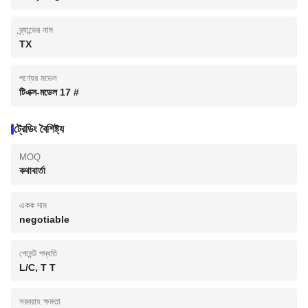
ব্র্যান্ডের নাম
TX
পণ্যের মডেল
টিএক্স-মডেল 17 #
ট্রেডিং বৈশিষ্ট্য
MOQ
কথাবার্তা
একক দাম
negotiable
পেমেন্ট পদ্ধতি
L/C, T T
সরবরাহ ক্ষমতা