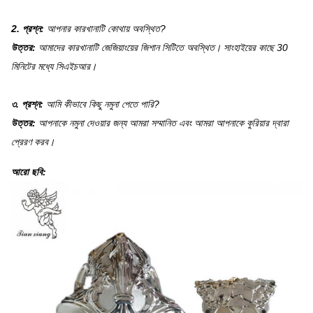
2. প্রশ্ন:
আপনার কারখানাটি কোথায় অবস্থিত?
উত্তর:
আমাদের কারখানাটি জেজিয়াংয়ের জিশান সিটিতে অবস্থিত।
সাংহাইয়ের কাছে 30
মিনিটের মধ্যে সিএইচআর।
৩. প্রশ্ন:
আমি কীভাবে কিছু নমুনা পেতে পারি?
উত্তর:
আপনাকে নমুনা দেওয়ার জন্য আমরা সম্মানিত এবং আমরা আপনাকে কুরিয়ার দ্বারা
প্রেরণ করব।
আরো ছবি: