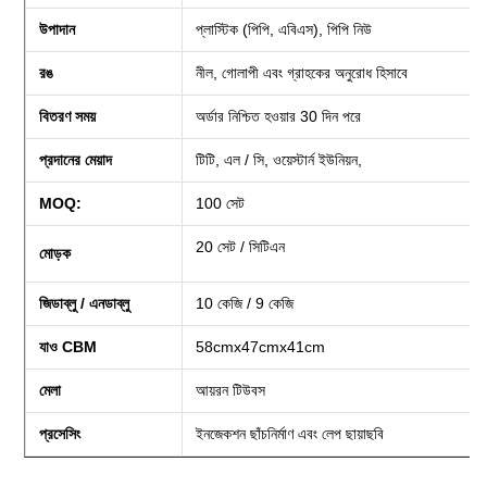
উপাদান
প্লাস্টিক (পিপি, এবিএস), পিপি নিউ
রঙ
নীল, গোলাপী এবং গ্রাহকের অনুরোধ হিসাবে
বিতরণ সময়
অর্ডার নিশ্চিত হওয়ার 30 দিন পরে
প্রদানের মেয়াদ
টিটি, এল / সি, ওয়েস্টার্ন ইউনিয়ন,
MOQ:
100 সেট
20 সেট / সিটিএন
মোড়ক
জিডাব্লু / এনডাব্লু
10 কেজি / 9 কেজি
যাও CBM
58cmx47cmx41cm
মেলা
আয়রন টিউবস
প্রসেসিং
ইনজেকশন ছাঁচনির্মাণ এবং লেপ ছায়াছবি