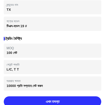
ব্র্যান্ডের নাম
TX
পণ্যের মডেল
টিএক্স-মডেল 19 #
ট্রেডিং বৈশিষ্ট্য
MOQ
100 সেট
পেমেন্ট পদ্ধতি
L/C, T T
সরবরাহ ক্ষমতা
10000 প্রতি সপ্তাহে সেট করুন
এখন তদন্ত