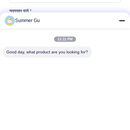
অনুসন্ধান বার্তা
*
Summer Gu
12:11 PM
Good day, what product are you looking for?
ফাইল যুক্ত করুন
ফাইল নির্বাচন করুন
আপনি সর্বোচ্চ ৫টি ফাইল আপলোড করতে পারেন এবং প্রতিটি ফাইলের আকার ১০এমবি (10MB)
পর্যন্ত হতে পারবে।
জমা দিন