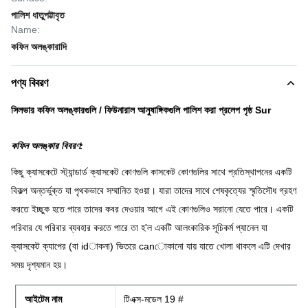
পালিশ ধাতুপট্টাবৃত
Name:
কফিন অলঙ্কারাদি
পণ্য বিবরণ
সিলভার কফিন অলঙ্কারগুলি / ফিউনারাল আনুষাঙ্গিকগুলি পালিশ করা প্রলেপ পৃষ্ঠ Sur
কফিন অলঙ্কার বিবরণ:
কিছু ক্যাসকেটে স্ট্যান্ডার্ড ক্যাসকেট কোণগুলি কাসকেট কোণগুলির সাথে প্রতিস্থাপনের একটি
বিকল্প অন্তর্ভুক্ত যা পৃথকভাবে সম্মানিত হওয়া।
যারা তাদের সাথে শেষকৃত্যের স্মৃতিসৌধ গ্রহণ
করতে ইচ্ছুক হতে পারে তাদের কবর দেওয়ার আগে এই কোণগুলিও সরানো যেতে পারে।
একটি
পরিবার যে পরিবার ব্যবহার করতে পারে তা হ'ল একটি আলংকারিক সূচিকর্ম প্যানেল যা
ক্যাসকেট ক্যাপের (বা idাকনা) ভিতরে canোকানো যায় যাতে খোলা থাকলে এটি দেখার
সময় দৃশ্যমান হয়।
আইটেম নাম
টিএক্স-মডেল 19 #