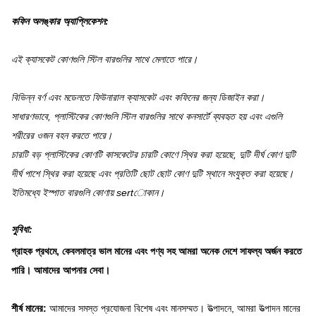
কফিন অলঙ্কার অ্যাপ্লিকেশন:
এই ক্যাসকেট কোণগুলি স্টিল বারগুলির সাথে মেলাতে পারে।
বিভিন্ন বর্ণ এবং মডেলতে ফিউনারাল ক্যাসকেট এবং কফিনের জন্য ডিজাইন করা।
সাধারণভাবে, প্লাস্টিকের কোণগুলি স্টিল বারগুলির সাথে কনসার্টে ব্যবহৃত হয় এবং এগুলি
শরীরের ওজন বহন করতে পারে।
চারটি বড় প্লাস্টিকের কোণটি কাসকেটের চারটি কোণে স্থির করা হয়েছে, দুটি দীর্ঘ কোণ দুটি
দীর্ঘ পাশে স্থির করা হয়েছে এবং প্রতিটি ছোট ছোট কোণ দুটি স্থানে সংযুক্ত করা হয়েছে।
ইতিমধ্যে ইস্পাত বারগুলি কোণায় sertোকান।
সুবিধা:
গ্রাহক প্রথমে, কেবলমাত্র ভাল মানের এবং পণ্য সহ আমরা অনেক দেশে সাফল্য অর্জন করতে
পারি।
আমাদের আপনার সেবা।
শীর্ষ মানের:
আমাদের সমস্ত প্রযোজনা বিশেষ এবং মানসম্মত।
উত্পাদনে, আমরা উত্পাদন মানের