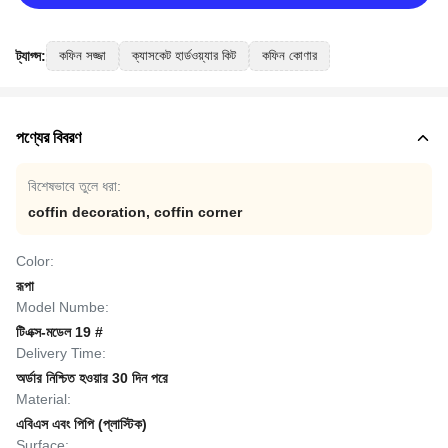
ট্যাগ্স:
কফিন সজ্জা
ক্যাসকেট হার্ডওয়্যার কিট
কফিন কোণার
পণ্যের বিবরণ
বিশেষভাবে তুলে ধরা:
coffin decoration
,
coffin corner
Color:
রূপা
Model Numbe:
টিএক্স-মডেল 19 #
Delivery Time:
অর্ডার নিশ্চিত হওয়ার 30 দিন পরে
Material:
এবিএস এবং পিপি (প্লাস্টিক)
Surface: