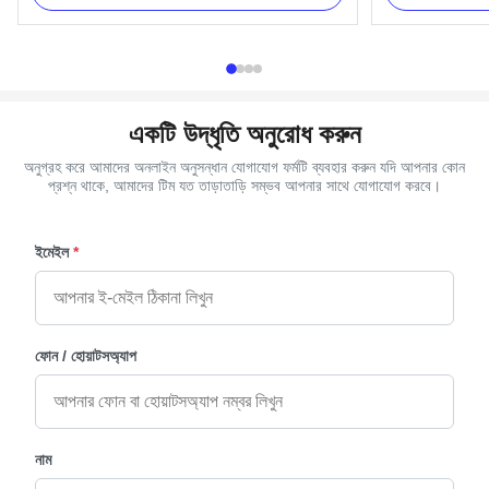
Gold, silver, copper, as your order Delivery Time
(203cm) and 2pcs
30 days after the order confirmed Payment Term
Item Name TX-Mo
TT, L/C, Western Union MOQ 100 ...
Plastic(PP,ABS)
একটি উদ্ধৃতি অনুরোধ করুন
অনুগ্রহ করে আমাদের অনলাইন অনুসন্ধান যোগাযোগ ফর্মটি ব্যবহার করুন যদি আপনার কোন
প্রশ্ন থাকে, আমাদের টিম যত তাড়াতাড়ি সম্ভব আপনার সাথে যোগাযোগ করবে।
ইমেইল
*
ফোন / হোয়াটসঅ্যাপ
নাম