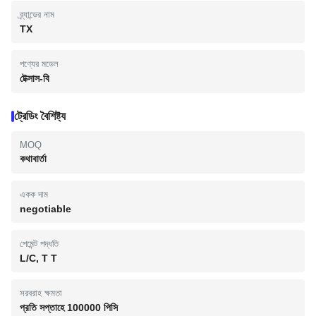
ব্র্যান্ডের নাম
TX
পণ্যের মডেল
টেক্সাস-বি
ট্রেডিং বৈশিষ্ট্য
MOQ
কথাবার্তা
একক দাম
negotiable
পেমেন্ট পদ্ধতি
L/C, T T
সরবরাহ ক্ষমতা
প্রতি সপ্তাহে 100000 পিসি