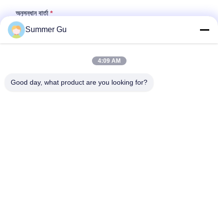
অনুসন্ধান বার্তা
*
Summer Gu
4:09 AM
Good day, what product are you looking for?
ফাইল যুক্ত করুন
ফাইল নির্বাচন করুন
আপনি সর্বোচ্চ ৫টি ফাইল আপলোড করতে পারেন এবং প্রতিটি ফাইলের আকার ১০এমবি (10MB)
পর্যন্ত হতে পারবে।
জমা দিন