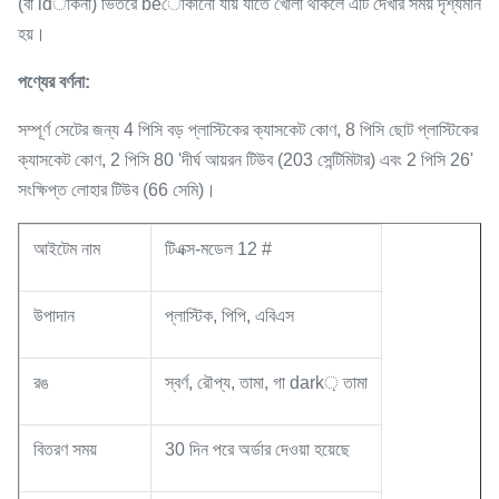
(বা idাকনা) ভিতরে beোকানো যায় যাতে খোলা থাকলে এটি দেখার সময় দৃশ্যমান
হয়।
পণ্যের বর্ণনা:
সম্পূর্ণ সেটের জন্য 4 পিসি বড় প্লাস্টিকের ক্যাসকেট কোণ, 8 পিসি ছোট প্লাস্টিকের
ক্যাসকেট কোণ, 2 পিসি 80 'দীর্ঘ আয়রন টিউব (203 সেন্টিমিটার) এবং 2 পিসি 26'
সংক্ষিপ্ত লোহার টিউব (66 সেমি)।
আইটেম নাম
টিএক্স-মডেল 12 #
উপাদান
প্লাস্টিক, পিপি, এবিএস
রঙ
স্বর্ণ, রৌপ্য, তামা, গা dark় তামা
বিতরণ সময়
30 দিন পরে অর্ডার দেওয়া হয়েছে