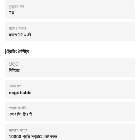
ব্র্যান্ডের নাম
TX
পণ্যের মডেল
মডেল 12 #-বি
ট্রেডিং বৈশিষ্ট্য
MOQ
বিনিমেয়
একক দাম
negotiable
পেমেন্ট পদ্ধতি
এল / সি, টি / টি
সরবরাহ ক্ষমতা
10000 প্রতি সপ্তাহে সেট করুন