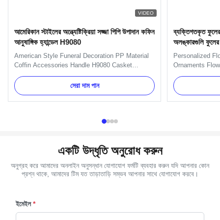
VIDEO
আমেরিকান স্টাইলের অন্ত্যেষ্টিক্রিয়া সজ্জা পিপি উপাদান কফিন
ব্যক্তিগতকৃত ফুলের
আনুষাঙ্গিক হ্যান্ডেল H9080
অলঙ্কারগুলি ফুলের
American Style Funeral Decoration PP Material
Personalized Fl
Coffin Accessories Handle H9080 Casket
Ornaments Flowe
Accessories Handles Specification: Item Name
Description: It
TX-Model H9080 Material Plastic (PP) Color
Plastic(PP) Colo
সেরা দাম পান
Gold, silver, copper, as your order Delivery Time
Green Delivery T
30 days after the order confirmed Payment Term
confirmed Paym
TT, L/C, Western Union MOQ 100 ...
Packing 100 pcs
একটি উদ্ধৃতি অনুরোধ করুন
অনুগ্রহ করে আমাদের অনলাইন অনুসন্ধান যোগাযোগ ফর্মটি ব্যবহার করুন যদি আপনার কোন
প্রশ্ন থাকে, আমাদের টিম যত তাড়াতাড়ি সম্ভব আপনার সাথে যোগাযোগ করবে।
ইমেইল
*