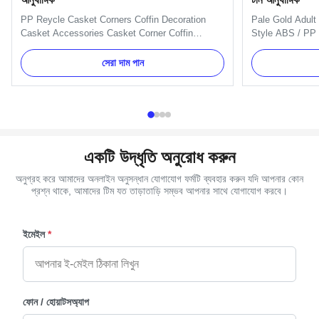
PP Reycle Casket Corners Coffin Decoration
Pale Gold Adult
Casket Accessories Casket Corner Coffin
Style ABS / PP 
Decoration American Model 15# Casket
Plastic Material
Accessories Coffin Decoration 14kg Casket
Specification Si
সেরা দাম পান
Accessories Corner Applications: wooden or
material is PP 
metal casket handle and decoration Competitive
Material Plastic
Advantage: Supply in set, competitive price and
copper, as your o
...
একটি উদ্ধৃতি অনুরোধ করুন
অনুগ্রহ করে আমাদের অনলাইন অনুসন্ধান যোগাযোগ ফর্মটি ব্যবহার করুন যদি আপনার কোন
প্রশ্ন থাকে, আমাদের টিম যত তাড়াতাড়ি সম্ভব আপনার সাথে যোগাযোগ করবে।
ইমেইল
*
ফোন / হোয়াটসঅ্যাপ