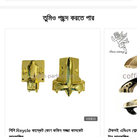
তুমিও পছন্দ করতে পার
VIDEO
পিপি Reycle কাস্কেট কোণ কফিন সজ্জা কাসকেট
টেকসই এবিএস গোল্ড কফ
আনুষাঙ্গিক
টান আনুষাঙ্গিক