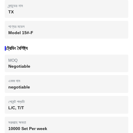
ব্র্যান্ডের নাম
TX
পণ্যের মডেল
Model 15#-F
ট্রেডিং বৈশিষ্ট্য
MOQ
Negotiable
একক দাম
negotiable
পেমেন্ট পদ্ধতি
L/C, T/T
সরবরাহ ক্ষমতা
10000 Set Per week