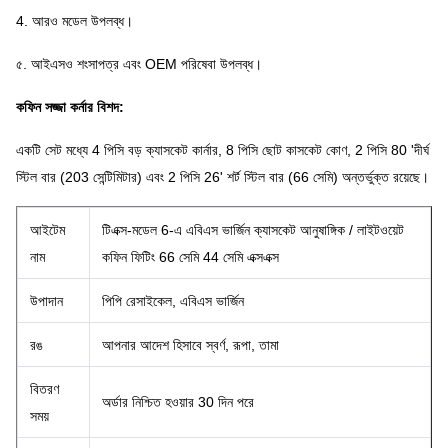
4. আরও মডেল উপলব্ধ।
৫. আইএসও শংসাপত্র এবং OEM পরিষেবা উপলব্ধ।
কফিন সজ্জা কর্নার বিশদ:
একটি সেট মধ্যে 4 পিসি বড় ক্যাসকেট কার্নার, 8 পিসি ছোট কাসকেট কোণ, 2 পিসি 80 'দীর্ঘ
স্টিল বার (203 সেন্টিমিটার) এবং 2 পিসি 26' শর্ট স্টিল বার (66 সেমি) অন্তর্ভুক্ত রয়েছে।
আইটেম
টিএক্স-মডেল 6-এ এবিএস ভার্জিন ক্যাসকেট আনুষাঙ্গিক / লাইটওয়েট
নাম
কফিন ফিটিং 66 সেমি 44 সেমি এক্সএক্স
উপাদান
পিপি রেসাইকেল, এবিএস ভার্জিন
রঙ
আপনার আদেশ হিসাবে স্বর্ণ, রূপা, তামা
বিতরণ
অর্ডার নিশ্চিত হওয়ার 30 দিন পরে
সময়