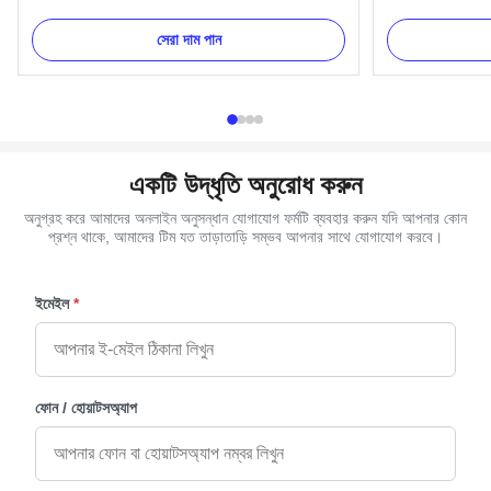
Handle ABS and PP Plastic Material Coffin
Coffin Bracket 
Handle with Pale Gold Specification Six pcs
Bracket 6# - Cr
সেরা দাম পান
plastc as a set, and the material is PP recycle.
Capacity 100000
Item Name H9013 Material Plastic (PP, ABS)
pcs in a poly ba
Color Gold, silver, copper, as your ...
Burial accessory
একটি উদ্ধৃতি অনুরোধ করুন
অনুগ্রহ করে আমাদের অনলাইন অনুসন্ধান যোগাযোগ ফর্মটি ব্যবহার করুন যদি আপনার কোন
প্রশ্ন থাকে, আমাদের টিম যত তাড়াতাড়ি সম্ভব আপনার সাথে যোগাযোগ করবে।
ইমেইল
*
ফোন / হোয়াটসঅ্যাপ