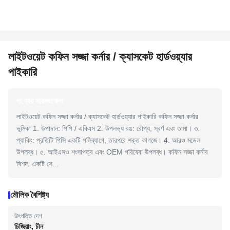
লাইটওয়েট কফিন সজ্জা কর্নার / ক্যাসকেট হার্ডওয়্যার
পাইকারি
পণ্যের সারসংক্ষেপ
লাইটওয়েট কফিন সজ্জা কর্নার / ক্যাসকেট হার্ডওয়্যার পাইকারি কফিন সজ্জা কর্নার
ভূমিকা 1. উপাদান: পিপি / এবিএস 2. উপলভ্য রঙ: রৌপ্য, স্বর্ণ এবং তামা। ৩.
প্যাকিং: প্রতিটি পিসি একটি পলিব্যাগে, তারপরে শক্ত কাগজে। 4. আরও মডেল
উপলব্ধ। ৫. আইএসও শংসাপত্র এবং OEM পরিষেবা উপলব্ধ। কফিন সজ্জা কর্নার
বিশদ: একটি সে...
মৌলিক বৈশিষ্ট্য
উৎপত্তি দেশ
চিজিয়াং, চীন