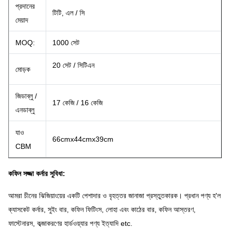
প্রদানের
টিটি, এল / সি
মেয়াদ
MOQ:
1000 সেট
20 সেট / সিটিএন
মোড়ক
জিডাব্লু /
17 কেজি / 16 কেজি
এনডাব্লু
যাও
66cmx44cmx39cm
CBM
কফিন সজ্জা কর্নার সুবিধা:
আমরা চীনের ঝিজিয়াংয়ের একটি পেশাদার ও বৃহত্তর জানাজা প্রস্তুতকারক।
প্রধান পণ্য হ'ল
ক্যাসকেট কর্নার, সুইং বার, কফিন ফিটিংস, লোহা এবং কাঠের বার, কফিন আস্তরণ,
ফাস্টেনারস, কব্জাকরণের হার্ডওয়্যার পণ্য ইত্যাদি etc.