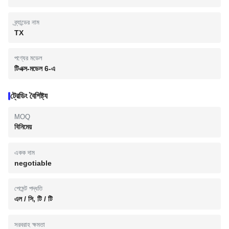
ব্র্যান্ডের নাম
TX
পণ্যের মডেল
টিএক্স-মডেল 6-এ
ট্রেডিং বৈশিষ্ট্য
MOQ
বিনিমেয়
একক দাম
negotiable
পেমেন্ট পদ্ধতি
এল / সি, টি / টি
সরবরাহ ক্ষমতা