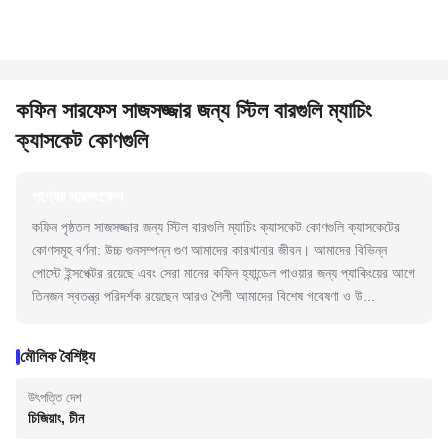
কফিন সারফেস সাজসজ্জার জন্য স্টিল বারগুলি ম্যাচিং
ক্যাসকেট কোণগুলি
পণ্যের সারসংক্ষেপ
কফিন পৃষ্ঠতল সাজসজ্জার জন্য স্টিল বারগুলি ম্যাচিং ক্যাসকেট কোণগুলি ক্যাসকেটের
কোণসমূহ বর্ণনা: উচ্চ গুনসম্পন্ন গুণ আমাদের কারখানার জীবন। আমাদের বিভিন্ন
পোস্টে ইন্সপেক্টর রয়েছে এবং সেরা মানের কফিন হ্যান্ডেল পাওয়ার জন্য প্যাকিংয়ের আগে
তিনজন স্বতন্ত্র পরিদর্শক রয়েছেন আরও শৈলী আমাদের বিশেষ গবেষণা ও উ...
মৌলিক বৈশিষ্ট্য
উৎপত্তি দেশ
চিজিয়াং, চীন