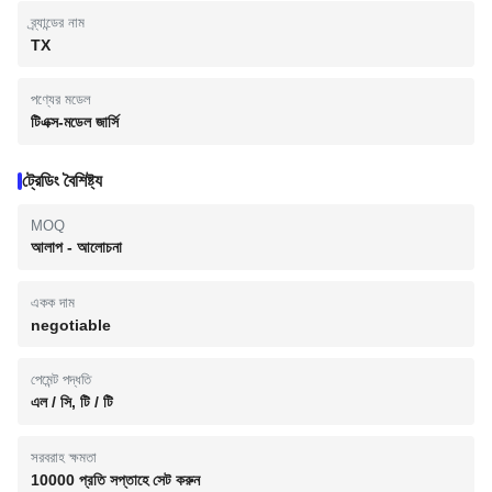
ব্র্যান্ডের নাম
TX
পণ্যের মডেল
টিএক্স-মডেল জার্সি
ট্রেডিং বৈশিষ্ট্য
MOQ
আলাপ - আলোচনা
একক দাম
negotiable
পেমেন্ট পদ্ধতি
এল / সি, টি / টি
সরবরাহ ক্ষমতা
10000 প্রতি সপ্তাহে সেট করুন