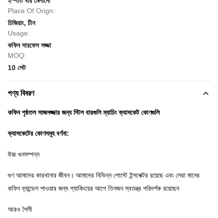
ইস্পাত বার মেলানো
Place Of Orign:
চিজিয়াং, চীন
Usage:
কফিন সারফেস সজ্জা
MOQ:
10 সেট
পণ্য বিবরণ
কফিন পৃষ্ঠতল সাজসজ্জার জন্য স্টিল বারগুলি ম্যাচিং ক্যাসকেট কোণগুলি
ক্যাসকেটের কোণসমূহ বর্ণনা:
উচ্চ গুনসম্পন্ন
গুণ আমাদের কারখানার জীবন।
আমাদের বিভিন্ন পোস্টে ইন্সপেক্টর রয়েছে এবং সেরা মানের
কফিন হ্যান্ডেল পাওয়ার জন্য প্যাকিংয়ের আগে তিনজন স্বতন্ত্র পরিদর্শক রয়েছেন
আরও শৈলী