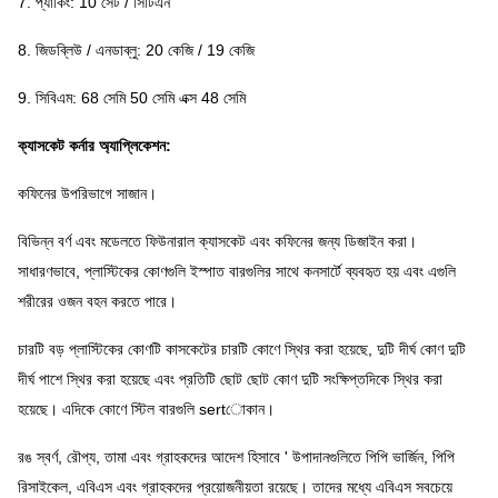
7. প্যাকিং: 10 সেট / সিটিএন
8. জিডব্লিউ / এনডাব্লু: 20 কেজি / 19 কেজি
9. সিবিএম: 68 সেমি 50 সেমি এক্স 48 সেমি
ক্যাসকেট কর্নার অ্যাপ্লিকেশন:
কফিনের উপরিভাগে সাজান।
বিভিন্ন বর্ণ এবং মডেলতে ফিউনারাল ক্যাসকেট এবং কফিনের জন্য ডিজাইন করা।
সাধারণভাবে, প্লাস্টিকের কোণগুলি ইস্পাত বারগুলির সাথে কনসার্টে ব্যবহৃত হয় এবং এগুলি
শরীরের ওজন বহন করতে পারে।
চারটি বড় প্লাস্টিকের কোণটি কাসকেটের চারটি কোণে স্থির করা হয়েছে, দুটি দীর্ঘ কোণ দুটি
দীর্ঘ পাশে স্থির করা হয়েছে এবং প্রতিটি ছোট ছোট কোণ দুটি সংক্ষিপ্তদিকে স্থির করা
হয়েছে।
এদিকে কোণে স্টিল বারগুলি sertোকান।
রঙ স্বর্ণ, রৌপ্য, তামা এবং গ্রাহকদের আদেশ হিসাবে '
উপাদানগুলিতে পিপি ভার্জিন, পিপি
রিসাইকেল, এবিএস এবং গ্রাহকদের প্রয়োজনীয়তা রয়েছে।
তাদের মধ্যে এবিএস সবচেয়ে