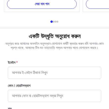
set: 4pcs big casket corners, 8 pcs small casket
1pcs crucifix a
সেরা দাম পান
corners, 2pcs 203cm long steel bars and 2pcs
brackets. Item
66cmshort steel bars. 1. Item Name : TX-Model
Material Plastic 
Gersy 2. Material : Plastic...
as your order De
একটি উদ্ধৃতি অনুরোধ করুন
অনুগ্রহ করে আমাদের অনলাইন অনুসন্ধান যোগাযোগ ফর্মটি ব্যবহার করুন যদি আপনার কোন
প্রশ্ন থাকে, আমাদের টিম যত তাড়াতাড়ি সম্ভব আপনার সাথে যোগাযোগ করবে।
ইমেইল
*
ফোন / হোয়াটসঅ্যাপ
নাম