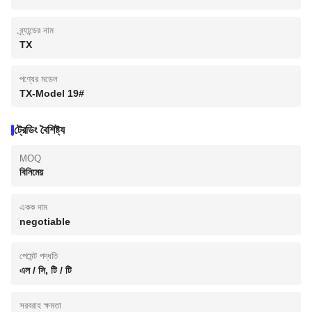
ব্র্যান্ডের নাম
TX
পণ্যের মডেল
TX-Model 19#
ট্রেডিং বৈশিষ্ট্য
MOQ
বিনিমেয়
একক দাম
negotiable
পেমেন্ট পদ্ধতি
এল / সি, টি / টি
সরবরাহ ক্ষমতা