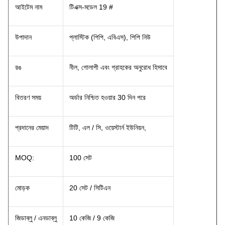
আইটেম নাম
টিএক্স-মডেল 19 #
উপাদান
প্লাস্টিক (পিপি, এবিএস), পিপি নিউ
রঙ
নীল, গোলাপী এবং গ্রাহকের অনুরোধ হিসাবে
বিতরণ সময়
অর্ডার নিশ্চিত হওয়ার 30 দিন পরে
প্রদানের মেয়াদ
টিটি, এল / সি, ওয়েস্টার্ন ইউনিয়ন,
MOQ:
100 সেট
মোড়ক
20 সেট / সিটিএন
জিডাব্লু / এনডাব্লু
10 কেজি / 9 কেজি