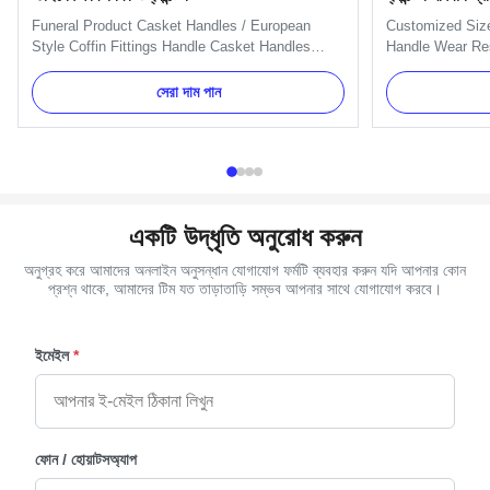
Funeral Product Casket Handles / European
Customized Siz
Style Coffin Fittings Handle Casket Handles
Handle Wear Res
Specification: Item Name TX-Model TX-A09
handle include 
Material Plastic and Metal Color Multi Color
nuts. And we can
সেরা দাম পান
Delivery Time 30 days after the order confirmed
Name TX-Model 
Payment Term TT, L/C, Western Union MOQ 100
Metal Color Gold
Pcs Packing 50 pcs/ctn G.W / N.W 15 ...
Delivery Time 30
একটি উদ্ধৃতি অনুরোধ করুন
অনুগ্রহ করে আমাদের অনলাইন অনুসন্ধান যোগাযোগ ফর্মটি ব্যবহার করুন যদি আপনার কোন
প্রশ্ন থাকে, আমাদের টিম যত তাড়াতাড়ি সম্ভব আপনার সাথে যোগাযোগ করবে।
ইমেইল
*
ফোন / হোয়াটসঅ্যাপ