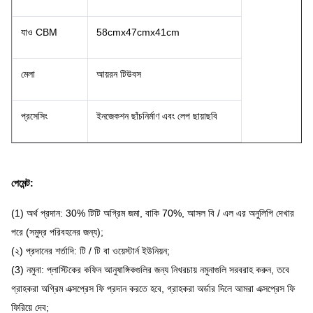
যাও CBM
58cmx47cmx41cm
মেলা
আয়রন টিউবস
প্রসেসিং
ইনজেকশন ছাঁচনির্মাণ এবং লেপ ছায়াছবি
পেমেন্ট:
(1) অর্থ প্রদান: 30% টিটি অগ্রিম জমা, বাকি 70%, আসল বি / এল এর অনুলিপি দেখার
পরে (সমুদ্র পরিবহনের জন্য);
(২) প্রদানের শর্তাদি: টি / টি বা ওয়েস্টার্ন ইউনিয়ন;
(3) নমুনা: প্লাস্টিকের কফিন আনুষাঙ্গিকগুলির জন্য নিখরচায় নমুনাগুলি সরবরাহ করুন, তবে
গ্রাহকরা অগ্রিম এক্সপ্রেস ফি প্রদান করতে হবে, গ্রাহকরা অর্ডার দিলে আমরা এক্সপ্রেস ফি
ফিরিয়ে দেব;