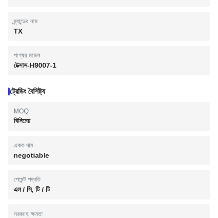
ব্র্যান্ডের নাম
TX
পণ্যের মডেল
টেক্সাস-H9007-1
ট্রেডিং বৈশিষ্ট্য
MOQ
বিনিমেয়
একক দাম
negotiable
পেমেন্ট পদ্ধতি
এল / সি, টি / টি
সরবরাহ ক্ষমতা