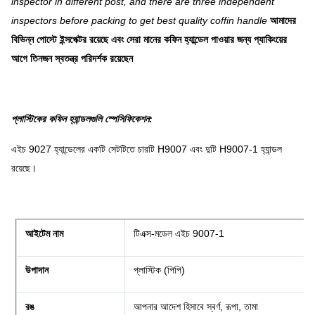
inspector in different post, and there are three independent
inspectors before packing to get best quality coffin handle
আমাদের
বিভিন্ন পোস্টে ইন্সপেক্টর রয়েছে এবং সেরা মানের কফিন হ্যান্ডেল পাওয়ার জন্য প্যাকিংয়ের
আগে তিনজন স্বতন্ত্র পরিদর্শক রয়েছেন
প্লাস্টিকের কফিন হ্যান্ডলগুলি
স্পেসিফিকেশন:
এইচ 9027 হ্যান্ডেলের একটি সেটটিতে চারটি H9007 এবং দুটি H9007-1 হ্যান্ডল
রয়েছে।
আইটেম নাম
টিএক্স-মডেল এইচ 9007-1
উপাদান
প্লাস্টিক (পিপি)
রঙ
আপনার আদেশ হিসাবে স্বর্ণ, রূপা, তামা