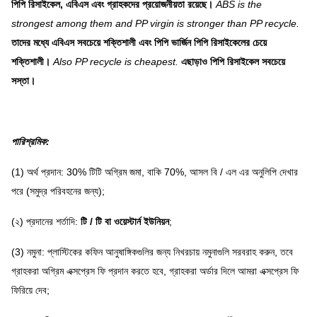
পিপি রিসাইকেল, এবিএস এবং গ্রাহকদের প্রয়োজনীয়তা রয়েছে।
ABS is the
strongest among them and PP virgin is stronger than PP recycle.
তাদের মধ্যে এবিএস সবচেয়ে শক্তিশালী এবং পিপি ভার্জিন পিপি রিসাইকেলের চেয়ে
শক্তিশালী।
Also PP recycle is cheapest.
এছাড়াও পিপি রিসাইকেল সবচেয়ে
সস্তা।
পারিশ্রমিক
:
(1) অর্থ প্রদান: 30% টিটি অগ্রিম জমা, বাকি 70%, আসল বি / এল এর অনুলিপি দেখার
পরে (সমুদ্র পরিবহনের জন্য);
(২) প্রদানের শর্তাদি:
টি / টি বা ওয়েস্টার্ন ইউনিয়ন
;
(3) নমুনা: প্লাস্টিকের কফিন আনুষাঙ্গিকগুলির জন্য নিখরচায় নমুনাগুলি সরবরাহ করুন, তবে
গ্রাহকরা অগ্রিম এক্সপ্রেস ফি প্রদান করতে হবে, গ্রাহকরা অর্ডার দিলে আমরা এক্সপ্রেস ফি
ফিরিয়ে দেব;