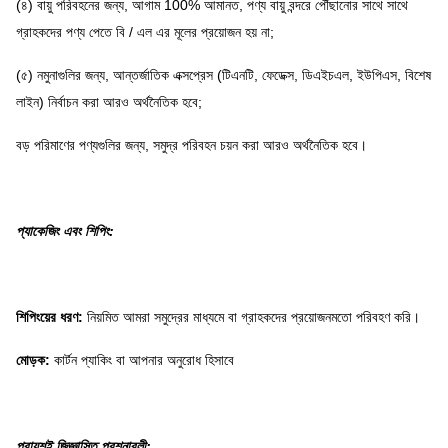
(৪) বায়ু পরিবহনের জন্য, আগাম 100% আমানত, পণ্য বায়ু বন্দরে পৌঁছানোর সাথে সাথে
গ্রাহকদের পণ্য পেতে বি / এল এর মূলের প্রয়োজন হয় না;
(৫) নমুনাগুলির জন্য, আন্তর্জাতিক এক্সপ্রেস (টিএনটি, ফেডেক্স, ডিএইচএল, ইউপিএস, বিশেষ
লাইন) নির্বাচন করা আরও অর্থনৈতিক হবে;
বড় পরিমাণের পণ্যগুলির জন্য, সমুদ্র পরিবহন চয়ন করা আরও অর্থনৈতিক হবে।
প্যাকেজিং এবং শিপিং:
শিপিংয়ের ধরণ:
নিয়মিত আমরা সমুদ্রের মাধ্যমে বা গ্রাহকদের প্রয়োজনমতো পরিবহণ করি।
মোড়ক:
কার্টন প্যাকিং বা আপনার অনুরোধ হিসাবে
প্রায়শই জিজ্ঞাসিত প্রশ্নাবলী: