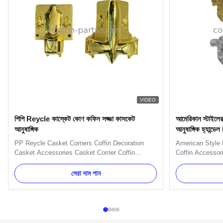
VIDEO
পিপি Reycle কাস্কেট কোণ কফিন সজ্জা কাসকেট
আমেরিকান স্টাইলের অ
আনুষাঙ্গিক
আনুষাঙ্গিক হ্যান্ড
PP Reycle Casket Corners Coffin Decoration
American Style 
Casket Accessories Casket Corner Coffin
Coffin Accessor
Decoration American Model 15# Casket
Accessories Han
Accessories Coffin Decoration 14kg Casket
TX-Model H9080 
সেরা দাম পান
Accessories Corner Applications: wooden or
Gold, silver, co
metal casket handle and decoration Competitive
30 days after t
Advantage: Supply in set, competitive price and
TT, L/C, Wester
...