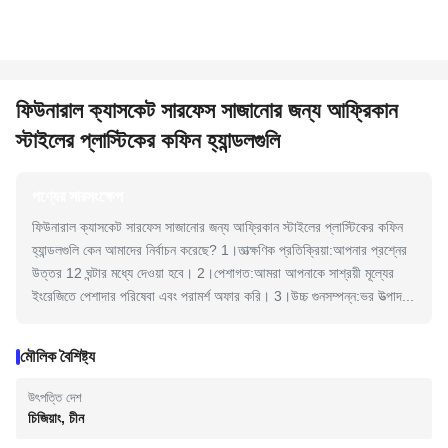
ফিউনারাল ক্যাসকেট সারফেস সাজানোর জন্য আফ্রিকান
স্টাইলের প্লাস্টিকের কফিন হ্যান্ডলগুলি
পণ্যের সারসংক্ষেপ
ফিউনারাল ক্যাসকেট সারফেস সাজানোর জন্য আফ্রিকান স্টাইলের প্লাস্টিকের কফিন
হ্যান্ডলগুলি কেন আমাদের নির্বাচন করেছে? 1।তাত্ক্ষণিক প্রতিক্রিয়া:আপনার প্রশ্নের
উত্তর 12 ঘন্টার মধ্যে দেওয়া হবে। 2।পেশাগত:আমরা আপনাকে সাশ্রয়ী মূল্যের
ইংরেজিতে পেশাদার পরিষেবা এবং পরামর্শ অফার করি। 3।উচ্চ গুনসম্পন্ন:ভর উত্পাদ...
মৌলিক বৈশিষ্ট্য
উৎপত্তি দেশ
চিজিয়াং, চীন