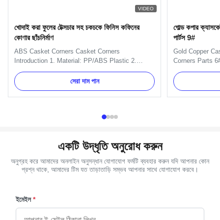
VIDEO
খোদাই করা ফুলের টেক্সচার সহ চকচকে ফিনিস কফিনের
গোল্ড কপার ক্যাসকেট
কোণার ছাঁচনির্মাণ
পার্টস 9#
ABS Casket Corners​ Casket Corners​
Gold Copper Cas
Introduction 1. Material: PP/ABS Plastic 2.
Corners Parts 6#
Available Color: silver, gold, and copper. 3.
Value Name Cas
Packing: Each PC in a polybag, then in carton.
Gold, Silver and
সেরা দাম পান
4. More models are available. 5. ISO certificate
Material Plastic
and OEM service available. Casket Corners
(Mainland) Mod
Details: One set include 4pcs big ...
hardware Product
একটি উদ্ধৃতি অনুরোধ করুন
অনুগ্রহ করে আমাদের অনলাইন অনুসন্ধান যোগাযোগ ফর্মটি ব্যবহার করুন যদি আপনার কোন
প্রশ্ন থাকে, আমাদের টিম যত তাড়াতাড়ি সম্ভব আপনার সাথে যোগাযোগ করবে।
ইমেইল
*