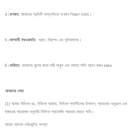
4।
গুণমান:
আমাদের প্রতিটি অগ্রগতিতে গুণমান নিয়ন্ত্রণ রয়েছে।
5।
মালবাহী ফরওয়ার্ডার
: দ্রুত, নিরাপদ এবং সুবিধাজনক।
6।
দায়িত্ব
: আমাদের ভুলের জন্য দায়ী থাকুন এবং সমস্ত ক্ষতি গ্রহণ করুন take
আমাদের সেবা
:
(1) আমরা বিভিন্ন রঙ, বিভিন্ন আকার, বিভিন্ন প্লাস্টিকের উপাদান, গ্রাহকের অনুরোধ এবং
বাজারের প্রয়োজন অনুযায়ী বিভিন্ন প্যাকেজিং সরবরাহ করতে পারি।
আমরা গ্রাহক-ওরিয়েন্টেড সংস্থা;