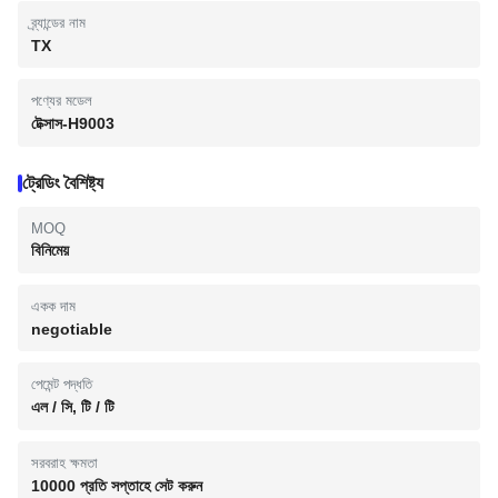
ব্র্যান্ডের নাম
TX
পণ্যের মডেল
টেক্সাস-H9003
ট্রেডিং বৈশিষ্ট্য
MOQ
বিনিমেয়
একক দাম
negotiable
পেমেন্ট পদ্ধতি
এল / সি, টি / টি
সরবরাহ ক্ষমতা
10000 প্রতি সপ্তাহে সেট করুন