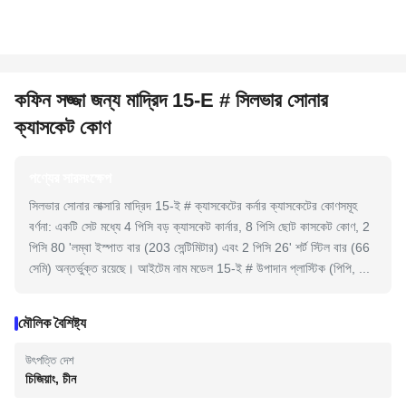
কফিন সজ্জা জন্য মাদ্রিদ 15-E # সিলভার সোনার
ক্যাসকেট কোণ
পণ্যের সারসংক্ষেপ
সিলভার সোনার লাক্সারি মাদ্রিদ 15-ই # ক্যাসকেটের কর্নার ক্যাসকেটের কোণসমূহ
বর্ণনা: একটি সেট মধ্যে 4 পিসি বড় ক্যাসকেট কার্নার, 8 পিসি ছোট কাসকেট কোণ, 2
পিসি 80 'লম্বা ইস্পাত বার (203 সেন্টিমিটার) এবং 2 পিসি 26' শর্ট স্টিল বার (66
সেমি) অন্তর্ভুক্ত রয়েছে। আইটেম নাম মডেল 15-ই # উপাদান প্লাস্টিক (পিপি, ...
মৌলিক বৈশিষ্ট্য
উৎপত্তি দেশ
চিজিয়াং, চীন