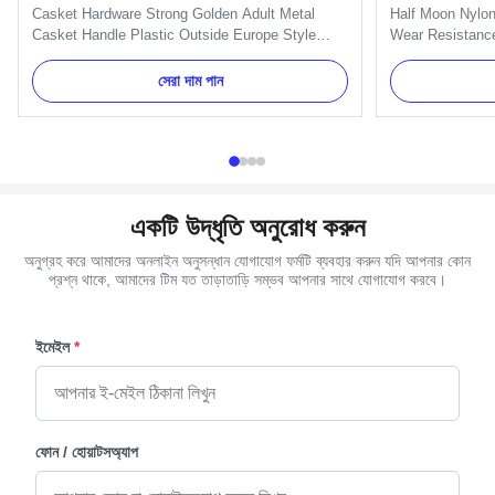
Casket Hardware Strong Golden Adult Metal
Half Moon Nylon
Casket Handle Plastic Outside Europe Style
Wear Resistance
H9013 Specification: H9021 handle include
as a set, and th
handles, brackets, gaskets and nuts. And we
Name TX-Model 
সেরা দাম পান
can pack as Clients' request. Item Name TX-
Gold, silver, co
Model H9013 Material Plastic and Metal Color
30 days after t
Gold, silver, copper, as your order ...
TT, L/C, Western
একটি উদ্ধৃতি অনুরোধ করুন
অনুগ্রহ করে আমাদের অনলাইন অনুসন্ধান যোগাযোগ ফর্মটি ব্যবহার করুন যদি আপনার কোন
প্রশ্ন থাকে, আমাদের টিম যত তাড়াতাড়ি সম্ভব আপনার সাথে যোগাযোগ করবে।
ইমেইল
*
ফোন / হোয়াটসঅ্যাপ