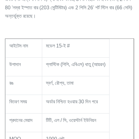
80 'লম্বা ইস্পাত বার (203 সেন্টিমিটার) এবং 2 পিসি 26' শর্ট স্টিল বার (66 সেমি)
অন্তর্ভুক্ত রয়েছে।
আইটেম নাম
মডেল 15-ই #
উপাদান
প্লাস্টিক (পিপি, এবিএস) ধাতু (আয়রন)
রঙ
স্বর্ণ, রৌপ্য, তামা
বিতরণ সময়
অর্ডার নিশ্চিত হওয়ার 30 দিন পরে
প্রদানের মেয়াদ
টিটি, এল / সি, ওয়েস্টার্ন ইউনিয়ন
MOQ
1000 সেট