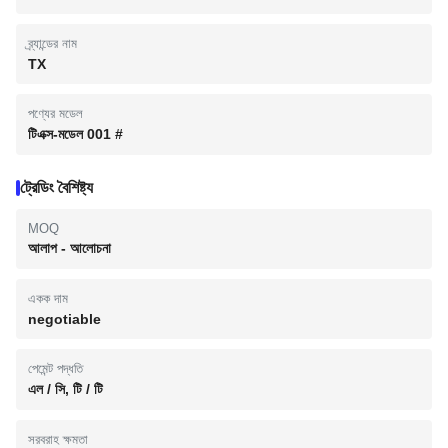
ব্র্যান্ডের নাম
TX
পণ্যের মডেল
টিএক্স-মডেল 001 #
ট্রেডিং বৈশিষ্ট্য
MOQ
আলাপ - আলোচনা
একক দাম
negotiable
পেমেন্ট পদ্ধতি
এল / সি, টি / টি
সরবরাহ ক্ষমতা