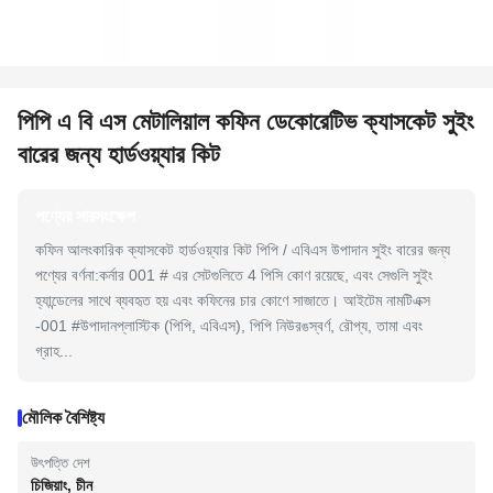
পিপি এ বি এস মেটালিয়াল কফিন ডেকোরেটিভ ক্যাসকেট সুইং
বারের জন্য হার্ডওয়্যার কিট
পণ্যের সারসংক্ষেপ
কফিন আলংকারিক ক্যাসকেট হার্ডওয়্যার কিট পিপি / এবিএস উপাদান সুইং বারের জন্য
পণ্যের বর্ণনা:কর্নার 001 # এর সেটগুলিতে 4 পিসি কোণ রয়েছে, এবং সেগুলি সুইং
হ্যান্ডেলের সাথে ব্যবহৃত হয় এবং কফিনের চার কোণে সাজাতে। আইটেম নামটিএক্স
-001 #উপাদানপ্লাস্টিক (পিপি, এবিএস), পিপি নিউরঙস্বর্ণ, রৌপ্য, তামা এবং
গ্রাহ...
মৌলিক বৈশিষ্ট্য
উৎপত্তি দেশ
চিজিয়াং, চীন