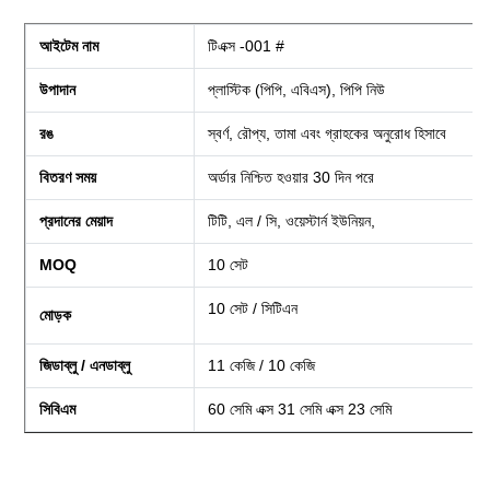
আইটেম নাম
টিএক্স -001 #
উপাদান
প্লাস্টিক (পিপি, এবিএস), পিপি নিউ
রঙ
স্বর্ণ, রৌপ্য, তামা এবং গ্রাহকের অনুরোধ হিসাবে
বিতরণ সময়
অর্ডার নিশ্চিত হওয়ার 30 দিন পরে
প্রদানের মেয়াদ
টিটি, এল / সি, ওয়েস্টার্ন ইউনিয়ন,
MOQ
10 সেট
10 সেট / সিটিএন
মোড়ক
জিডাব্লু / এনডাব্লু
11 কেজি / 10 কেজি
সিবিএম
60 সেমি এক্স 31 সেমি এক্স 23 সেমি