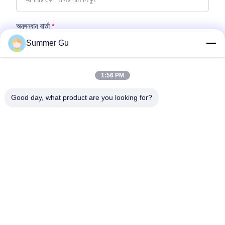
অনুসন্ধান বার্তা
*
Summer Gu
1:56 PM
Good day, what product are you looking for?
ফাইল যুক্ত করুন
ফাইল নির্বাচন করুন
আপনি সর্বোচ্চ ৫টি ফাইল আপলোড করতে পারেন এবং প্রতিটি ফাইলের আকার ১০এমবি (10MB)
পর্যন্ত হতে পারবে।
জমা দিন