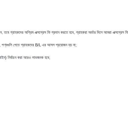
 করুন, তবে গ্রাহকদের অগ্রিম এক্সপ্রেস ফি প্রদান করতে হবে, গ্রাহকরা অর্ডার দিলে আমরা এক্সপ্রেস 
়, পণ্যগুলি পেতে গ্রাহকদের B/L এর আসল প্রয়োজন হয় না;
 লাইন) নির্বাচন করা আরও লাভজনক হবে;