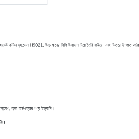
। কাসকেট কফিন হ্যান্ডেল H9021, উচ্চ মানের পিপি উপাদান দিয়ে তৈরি বাইরে, এবং ভিতরে ইস্পাত
তরণ, কব্জা হার্ডওয়্যার পণ্য ইত্যাদি।
ারী।