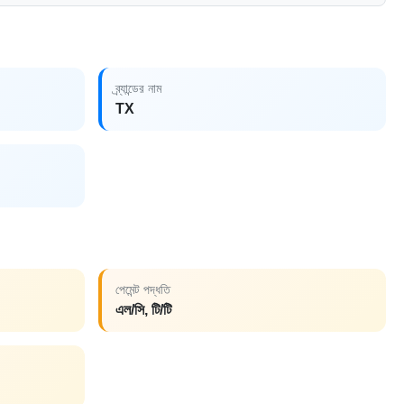
ব্র্যান্ডের নাম
TX
পেমেন্ট পদ্ধতি
এল/সি, টি/টি