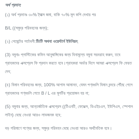
অর্থ প্রদান
:
(১) অর্থ প্রদানঃ ৩০% ট্যাক্স জমা, বাকি ৭০% মূল কপি দেখার পর
B/L ((সমুদ্র পরিবহনের জন্য);
(২) পেমেন্টের শর্তাবলী:
টি/টি অথবা ওয়েস্টার্ন ইউনিয়ন
;
(3) নমুনাঃ প্লাস্টিকের কফিন আনুষাঙ্গিকের জন্য বিনামূল্যে নমুনা সরবরাহ করুন, তবে
গ্রাহকদের এক্সপ্রেস ফি প্রদান করতে হবে।গ্রাহকরা অর্ডার দিলে আমরা এক্সপ্রেস ফি ফেরত
দেব;
(৪) বিমান পরিবহনের জন্য, 100% আগাম আমানত, যেমন পণ্যগুলি বিমান বন্দরে পৌঁছে গেলে
গ্রাহকদের পণ্যগুলি পেতে B / L এর মূলটির প্রয়োজন হয় না;
(5) নমুনার জন্য, আন্তর্জাতিক এক্সপ্রেস ((টিএনটি, ফেডেক্স, ডিএইচএল, ইউপিএস, স্পেশাল
লাইন) বেছে নেওয়া আরও লাভজনক হবে;
বড় পরিমাণে পণ্যের জন্য, সমুদ্র পরিবহন বেছে নেওয়া আরও অর্থনৈতিক হবে।