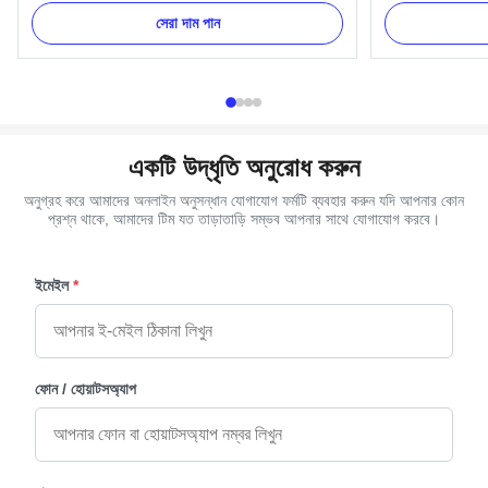
cm and the size of Jesus is 16x12cm. It is used
screws and 4 pc
সেরা দাম পান
on coffin lid for decorating. Item Name TX-Jesus
can pack as Cli
7# , Pale Gold Material Plastic(PP) Color Gold,
Screw 5#- Gold 2
silver, copper and as ...
3.Color: Gold, si
একটি উদ্ধৃতি অনুরোধ করুন
অনুগ্রহ করে আমাদের অনলাইন অনুসন্ধান যোগাযোগ ফর্মটি ব্যবহার করুন যদি আপনার কোন
প্রশ্ন থাকে, আমাদের টিম যত তাড়াতাড়ি সম্ভব আপনার সাথে যোগাযোগ করবে।
ইমেইল
*
ফোন / হোয়াটসঅ্যাপ