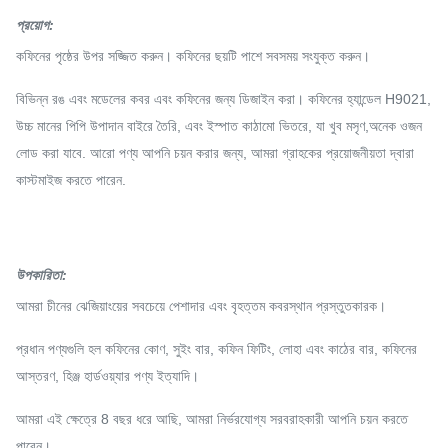
প্রয়োগ
:
কফিনের পৃষ্ঠের উপর সজ্জিত করুন। কফিনের ছয়টি পাশে সবসময় সংযুক্ত করুন।
বিভিন্ন রঙ এবং মডেলের কবর এবং কফিনের জন্য ডিজাইন করা। কফিনের হ্যান্ডেল H9021,
উচ্চ মানের পিপি উপাদান বাইরে তৈরি, এবং ইস্পাত কাঠামো ভিতরে, যা খুব মসৃণ,অনেক ওজন
লোড করা যাবে. আরো পণ্য আপনি চয়ন করার জন্য, আমরা গ্রাহকের প্রয়োজনীয়তা দ্বারা
কাস্টমাইজ করতে পারেন.
উপকারিতা:
আমরা চীনের ঝেজিয়াংয়ের সবচেয়ে পেশাদার এবং বৃহত্তম কবরস্থান প্রস্তুতকারক।
প্রধান পণ্যগুলি হল কফিনের কোণ, সুইং বার, কফিন ফিটিং, লোহা এবং কাঠের বার, কফিনের
আস্তরণ, হিঞ্জ হার্ডওয়্যার পণ্য ইত্যাদি।
আমরা এই ক্ষেত্রে 8 বছর ধরে আছি, আমরা নির্ভরযোগ্য সরবরাহকারী আপনি চয়ন করতে
পারেন।