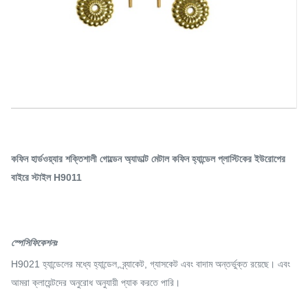
কফিন হার্ডওয়্যার শক্তিশালী গোল্ডেন অ্যাডাল্ট মেটাল কফিন হ্যান্ডেল প্লাস্টিকের ইউরোপের
বাইরে স্টাইল H9011
স্পেসিফিকেশনঃ
H9021 হ্যান্ডেলের মধ্যে হ্যান্ডেল, ব্র্যাকেট, গ্যাসকেট এবং বাদাম অন্তর্ভুক্ত রয়েছে। এবং
আমরা ক্লায়েন্টদের অনুরোধ অনুযায়ী প্যাক করতে পারি।