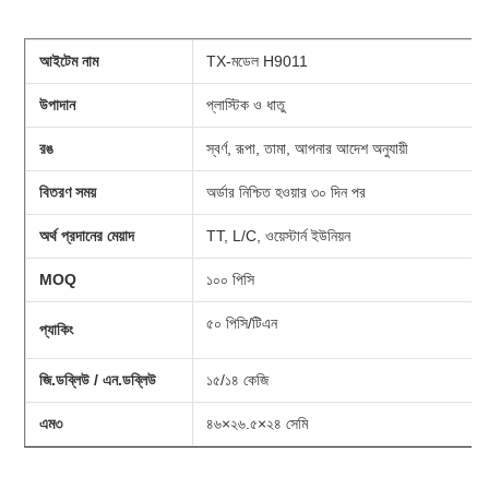
আইটেম নাম
TX-মডেল H9011
উপাদান
প্লাস্টিক ও ধাতু
রঙ
স্বর্ণ, রূপা, তামা, আপনার আদেশ অনুযায়ী
বিতরণ সময়
অর্ডার নিশ্চিত হওয়ার ৩০ দিন পর
অর্থ প্রদানের মেয়াদ
TT, L/C, ওয়েস্টার্ন ইউনিয়ন
MOQ
১০০ পিসি
৫০ পিসি/টিএন
প্যাকিং
জি.ডব্লিউ / এন.ডব্লিউ
১৫/১৪ কেজি
এম৩
৪৬×২৬.৫×২৪ সেমি