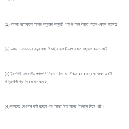
(1) আমরা গ্রাহকদের অর্ডার অনুরোধ অনুযায়ী পণ্য উত্পাদন করতে পারেন গুরুত্ব সহকারে;
(২) আমরা গ্রাহকদের নতুন পণ্য ডিজাইন এবং বিকাশ করতে সহায়তা করতে পারি;
(৩) ট্রানজিট চলাকালীন পণ্যগুলি নিরাপদ কিনা তা নিশ্চিত করার জন্য আমাদের একটি
শক্তিশালী প্যাকিং সিস্টেম রয়েছে;
(4)আমাদের পেশাদার কর্মী রয়েছে এবং আমরা উচ্চ মানের নিশ্চয়তা দিতে পারি।