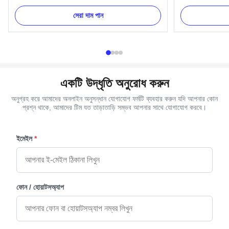
A05 Iron Handle always 12pcs as a set. Those
Value Name Cas
use with plate and coffin bars. Item Name TX-
Gold, Silver and
সেরা দাম পান
A05 Material Metal, Iron Color Gold, Silver, Brass
Material Plastic
Delivery Time 30 days after the order confirmed
(Mainland) Mod
Payment Term TT, ...
hardware Product
একটি উদ্ধৃতি অনুরোধ করুন
অনুগ্রহ করে আমাদের অনলাইন অনুসন্ধান যোগাযোগ ফর্মটি ব্যবহার করুন যদি আপনার কোন
প্রশ্ন থাকে, আমাদের টিম যত তাড়াতাড়ি সম্ভব আপনার সাথে যোগাযোগ করবে।
ইমেইল
*
ফোন / হোয়াটসঅ্যাপ