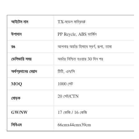
আইটেম নাম
TX-মডেল মাদ্রিদ#
উপাদান
PP Reycle, ABS ভার্জিন
রঙ
আপনার অর্ডার হিসাবে স্বর্ণ, রূপা, তামা
ডেলিভারি সময়
অর্ডার নিশ্চিত হওয়ার 30 দিন পর
অর্থপ্রদানের মেয়াদ
টিটি, এল/সি
MOQ
1000 সেট
20 সেট/CTN
মোড়ক
GW/NW
17 কেজি / 16 কেজি
সিবিএম
66cmx44cmx39cm