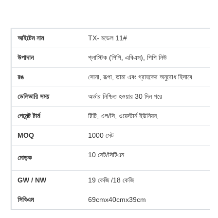
আইটেম নাম
TX- মডেল 11#
উপাদান
প্লাস্টিক (পিপি, এবিএস), পিপি নিউ
রঙ
সোনা, রূপা, তামা এবং গ্রাহকের অনুরোধ হিসাবে
ডেলিভারি সময়
অর্ডার নিশ্চিত হওয়ার 30 দিন পরে
পেমেন্ট টার্ম
টিটি, এল/সি, ওয়েস্টার্ন ইউনিয়ন,
MOQ
1000 সেট
10 সেট/সিটিএন
মোড়ক
GW / NW
19 কেজি /18 কেজি
সিবিএম
69cmx40cmx39cm