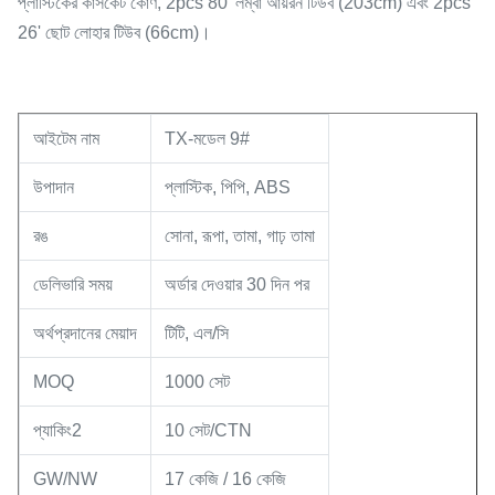
প্লাস্টিকের কাসকেট কোণ, 2pcs 80' লম্বা আয়রন টিউব (203cm) এবং 2pcs
26' ছোট লোহার টিউব (66cm)।
আইটেম নাম
TX-মডেল 9#
উপাদান
প্লাস্টিক, পিপি, ABS
রঙ
সোনা, রূপা, তামা, গাঢ় তামা
ডেলিভারি সময়
অর্ডার দেওয়ার 30 দিন পর
অর্থপ্রদানের মেয়াদ
টিটি, এল/সি
MOQ
1000 সেট
প্যাকিং2
10 সেট/CTN
GW/NW
17 কেজি / 16 কেজি