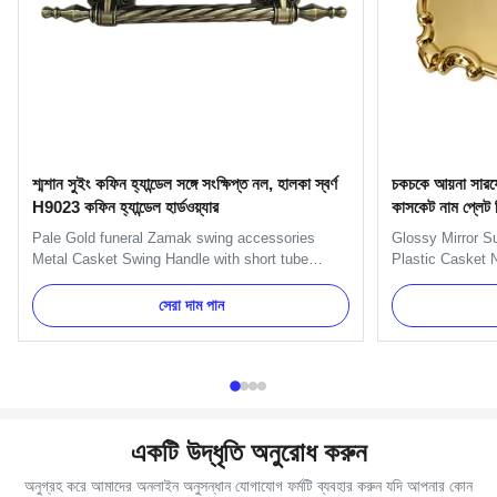
শ্মশান সুইং কফিন হ্যান্ডেল সঙ্গে সংক্ষিপ্ত নল, হালকা স্বর্ণ
চকচকে আয়না সারফেস
H9023 কফিন হ্যান্ডেল হার্ডওয়্যার
কাসকেট নাম প্লেট
Pale Gold funeral Zamak swing accessories
Glossy Mirror S
Metal Casket Swing Handle with short tube
Plastic Casket N
Specification: H9023-1 handle is used with
Specification I
H9023 handle or H9023 long handle. Main
Plastic (PP, ABS
সেরা দাম পান
decorate the short side of the coffin. Item Name
your order Deliv
TX-Model H9023 Material Zinc alloy Color
confirmed Paym
Antique brass, Gold Delivery Time 30 days ...
Packing 100 set
একটি উদ্ধৃতি অনুরোধ করুন
অনুগ্রহ করে আমাদের অনলাইন অনুসন্ধান যোগাযোগ ফর্মটি ব্যবহার করুন যদি আপনার কোন