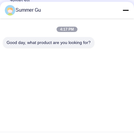
অনুসন্ধান বার্তা
*
Summer Gu
4:17 PM
Good day, what product are you looking for?
ফাইল যুক্ত করুন
ফাইল নির্বাচন করুন
আপনি সর্বোচ্চ ৫টি ফাইল আপলোড করতে পারেন এবং প্রতিটি ফাইলের আকার ১০এমবি (10MB)
পর্যন্ত হতে পারবে।
জমা দিন
বাড়ি
পণ্য
ভিডিও
আমাদের সম্বন্ধে
কারখানা পরিদর্শন
মান নিয়ন্ত্রণ