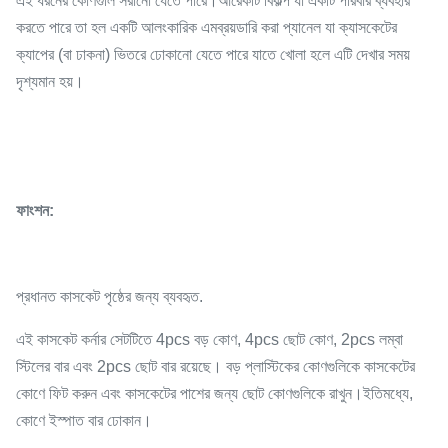
এই ধরনের কোণগুলি সরানো যেতে পারে।আরেকটি বিকল্প যা একটি পরিবার ব্যবহার
করতে পারে তা হল একটি আলংকারিক এমব্রয়ডারি করা প্যানেল যা ক্যাসকেটের
ক্যাপের (বা ঢাকনা) ভিতরে ঢোকানো যেতে পারে যাতে খোলা হলে এটি দেখার সময়
দৃশ্যমান হয়।
ফাংশন:
প্রধানত কাসকেট পৃষ্ঠের জন্য ব্যবহৃত.
এই কাসকেট কর্নার সেটটিতে 4pcs বড় কোণ, 4pcs ছোট কোণ, 2pcs লম্বা
স্টিলের বার এবং 2pcs ছোট বার রয়েছে। বড় প্লাস্টিকের কোণগুলিকে কাসকেটের
কোণে ফিট করুন এবং কাসকেটের পাশের জন্য ছোট কোণগুলিকে রাখুন।ইতিমধ্যে,
কোণে ইস্পাত বার ঢোকান।