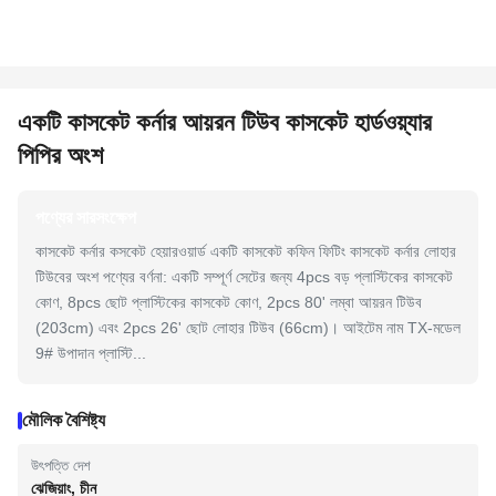
একটি কাসকেট কর্নার আয়রন টিউব কাসকেট হার্ডওয়্যার
পিপির অংশ
পণ্যের সারসংক্ষেপ
কাসকেট কর্নার কসকেট হেয়ারওয়ার্ড একটি কাসকেট কফিন ফিটিং কাসকেট কর্নার লোহার
টিউবের অংশ পণ্যের বর্ণনা: একটি সম্পূর্ণ সেটের জন্য 4pcs বড় প্লাস্টিকের কাসকেট
কোণ, 8pcs ছোট প্লাস্টিকের কাসকেট কোণ, 2pcs 80' লম্বা আয়রন টিউব
(203cm) এবং 2pcs 26' ছোট লোহার টিউব (66cm)। আইটেম নাম TX-মডেল
9# উপাদান প্লাস্টি...
মৌলিক বৈশিষ্ট্য
উৎপত্তি দেশ
ঝেজিয়াং, চীন