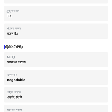
ব্র্যান্ডের নাম
TX
পণ্যের মডেল
মডেল 9#
ট্রেডিং বৈশিষ্ট্য
MOQ
আলোচনা সাপেক্ষ
একক দাম
negotiable
পেমেন্ট পদ্ধতি
এল/সি, টি/টি
সরবরাহ ক্ষমতা