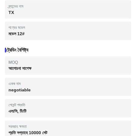
ব্র্যান্ডের নাম
TX
পণ্যের মডেল
মডেল 12#
ট্রেডিং বৈশিষ্ট্য
MOQ
আলোচনা সাপেক্ষ
একক দাম
negotiable
পেমেন্ট পদ্ধতি
এল/সি, টি/টি
সরবরাহ ক্ষমতা
প্রতি সপ্তাহে 10000 সেট