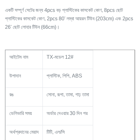
একটি সম্পূর্ণ সেটের জন্য 4pcs বড় প্লাস্টিকের কাসকেট কোণ, 8pcs ছোট
প্লাস্টিকের কাসকেট কোণ, 2pcs 80' লম্বা আয়রন টিউব (203cm) এবং 2pcs
26' ছোট লোহার টিউব (66cm)।
আইটেম নাম
TX-মডেল 12#
উপাদান
প্লাস্টিক, পিপি, ABS
রঙ
সোনা, রূপা, তামা, গাঢ় তামা
ডেলিভারি সময়
অর্ডার দেওয়ার 30 দিন পর
অর্থপ্রদানের মেয়াদ
টিটি, এল/সি