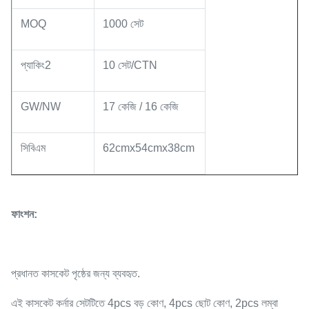
MOQ
1000 সেট
প্যাকিং2
10 সেট/CTN
GW/NW
17 কেজি / 16 কেজি
সিবিএম
62cmx54cmx38cm
ফাংশন:
প্রধানত কাসকেট পৃষ্ঠের জন্য ব্যবহৃত.
এই কাসকেট কর্নার সেটটিতে 4pcs বড় কোণ, 4pcs ছোট কোণ, 2pcs লম্বা