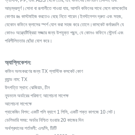
প্লাস্টিক, PP, এবং ABS থেকে তৈরি, এই কফিনের কোণগুলি টেকসই এবং
আড়ম্বরপূর্ণ।সোনা বা রূপালীতে পাওয়া যায়, আপনি কফিনের সাথে মেলে কাসকেটের
কোণার রঙ কাস্টমাইজ করতেও বেছে নিতে পারেন।ইনস্টলেশন দ্রুত এবং সহজ,
যেকোন কফিনে ক্লাসের স্পর্শ যোগ করা সহজ করে তোলে।কাসকেট কর্নারগুলি যে
কোনও অন্ত্যেষ্টিক্রিয়া সজ্জার জন্য উপযুক্ত পছন্দ, যে কোনও কফিনে সৌন্দর্য এবং
পরিশীলিততার ছোঁয়া যোগ করে।
অ্যাপ্লিকেশন:
কফিন অলংকরণের জন্য TX প্লাস্টিক কসকেট কোণ
ব্র্যান্ড নাম: TX
উৎপত্তি স্থান: ঝেজিয়াং, চীন
ন্যূনতম অর্ডারের পরিমাণ: আলোচনা সাপেক্ষ
আলোচনা সাপেক্ষে
প্যাকেজিং বিশদ: একটি পলি ব্যাগে 1 পিসি, একটি শক্ত কাগজে 10 সেট।
ডেলিভারি সময়: অর্ডার নিশ্চিত হওয়ার 20 কাজের দিন
অর্থপ্রদানের শর্তাবলী: এল/সি, টি/টি