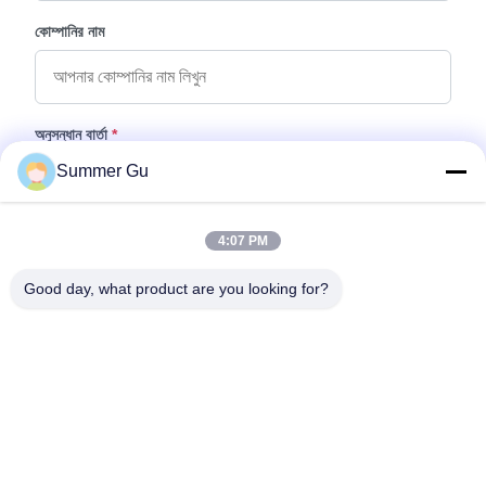
কোম্পানির নাম
অনুসন্ধান বার্তা
*
Summer Gu
4:07 PM
Good day, what product are you looking for?
ফাইল যুক্ত করুন
ফাইল নির্বাচন করুন
আপনি সর্বোচ্চ ৫টি ফাইল আপলোড করতে পারেন এবং প্রতিটি ফাইলের আকার ১০এমবি (10MB)
পর্যন্ত হতে পারবে।
জমা দিন