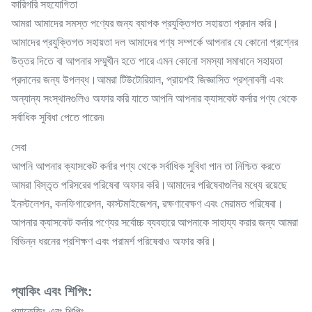
কারিগরি সহযোগিতা
আমরা আমাদের সমস্ত পণ্যের জন্য ব্যাপক প্রযুক্তিগত সহায়তা প্রদান করি।
আমাদের প্রযুক্তিগত সহায়তা দল আমাদের পণ্য সম্পর্কে আপনার যে কোনো প্রশ্নের
উত্তর দিতে বা আপনার সম্মুখীন হতে পারে এমন কোনো সমস্যা সমাধানে সহায়তা
প্রদানের জন্য উপলব্ধ।আমরা টিউটোরিয়াল, প্রায়শই জিজ্ঞাসিত প্রশ্নাবলী এবং
অন্যান্য সংস্থানগুলিও অফার করি যাতে আপনি আপনার ক্যাসকেট কর্নার পণ্য থেকে
সর্বাধিক সুবিধা পেতে পারেন৷
সেবা
আপনি আপনার ক্যাসকেট কর্নার পণ্য থেকে সর্বাধিক সুবিধা পান তা নিশ্চিত করতে
আমরা বিস্তৃত পরিসরের পরিষেবা অফার করি।আমাদের পরিষেবাগুলির মধ্যে রয়েছে
ইনস্টলেশন, কনফিগারেশন, কাস্টমাইজেশন, রক্ষণাবেক্ষণ এবং মেরামত পরিষেবা।
আপনার ক্যাসকেট কর্নার পণ্যের সর্বোচ্চ ব্যবহারে আপনাকে সাহায্য করার জন্য আমরা
বিভিন্ন ধরনের প্রশিক্ষণ এবং পরামর্শ পরিষেবাও অফার করি।
প্যাকিং এবং শিপিং:
প্যাকেজিং এবং শিপিং