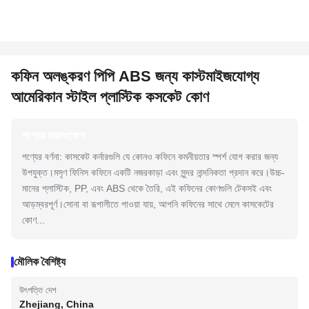
কফিন অলঙ্করণ পিপি ABS জন্য কাস্টমাইজযোগ্য
আমেরিকান স্টাইল প্লাস্টিক কসকেট কোণ
পণ্যের সারসংক্ষেপ
পণ্যের বর্ণনা: কাসকেট কর্নারগুলি যে কোনও কফিনে কমনীয়তার স্পর্শ যোগ করার জন্য
উপযুক্ত।মসৃণ ফিনিস কফিনে একটি নজরকাড়া এবং সুন্দর নান্দনিকতা প্রদান করে।উচ্চ-
মানের প্লাস্টিক, PP, এবং ABS থেকে তৈরি, এই কফিনের কোণগুলি টেকসই এবং
আড়ম্বরপূর্ণ।সোনা বা রূপালীতে পাওয়া যায়, আপনি কফিনের সাথে মেলে কাসকেটের
কোণ...
মৌলিক বৈশিষ্ট্য
উৎপত্তি দেশ
Zhejiang, China