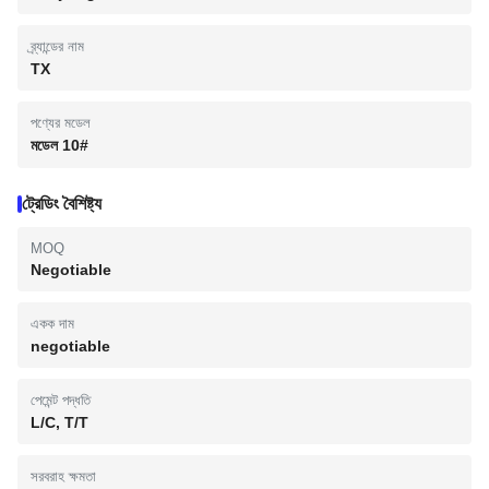
ব্র্যান্ডের নাম
TX
পণ্যের মডেল
মডেল 10#
ট্রেডিং বৈশিষ্ট্য
MOQ
Negotiable
একক দাম
negotiable
পেমেন্ট পদ্ধতি
L/C, T/T
সরবরাহ ক্ষমতা