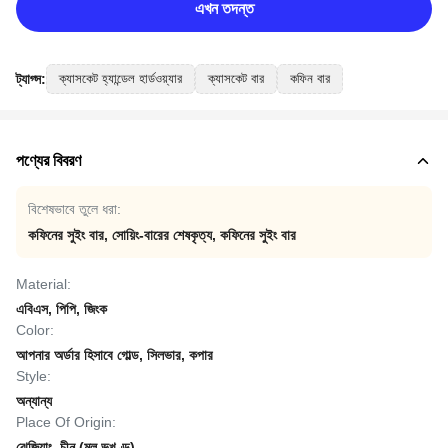
এখন তদন্ত
ট্যাগ্স:
ক্যাসকেট হ্যান্ডেল হার্ডওয়্যার
ক্যাসকেট বার
কফিন বার
পণ্যের বিবরণ
বিশেষভাবে তুলে ধরা:
কফিনের সুইং বার
,
সোয়িং-বারের শেষকৃত্য
,
কফিনের সুইং বার
Material:
এবিএস, পিপি, জিংক
Color:
আপনার অর্ডার হিসাবে গোল্ড, সিলভার, কপার
Style:
অন্যান্য
Place Of Origin:
ঝেজিয়াং, চীন (মূল ভূখণ্ড)