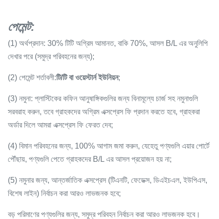
পেমেন্ট
:
(1) অর্থপ্রদান: 30% টিটি অগ্রিম আমানত, বাকি 70%, আসল B/L এর অনুলিপি
দেখার পরে (সমুদ্র পরিবহনের জন্য);
(2) পেমেন্ট শর্তাবলী:
টি/টি বা ওয়েস্টার্ন ইউনিয়ন
;
(3) নমুনা: প্লাস্টিকের কফিন আনুষাঙ্গিকগুলির জন্য বিনামূল্যে চার্জ সহ নমুনাগুলি
সরবরাহ করুন, তবে গ্রাহকদের অগ্রিম এক্সপ্রেস ফি প্রদান করতে হবে, গ্রাহকরা
অর্ডার দিলে আমরা এক্সপ্রেস ফি ফেরত দেব;
(4) বিমান পরিবহনের জন্য, 100% আগাম জমা করুন, যেহেতু পণ্যগুলি এয়ার পোর্টে
পৌঁছায়, পণ্যগুলি পেতে গ্রাহকদের B/L এর আসল প্রয়োজন হয় না;
(5) নমুনার জন্য, আন্তর্জাতিক এক্সপ্রেস (টিএনটি, ফেডেক্স, ডিএইচএল, ইউপিএস,
বিশেষ লাইন) নির্বাচন করা আরও লাভজনক হবে;
বড় পরিমাণের পণ্যগুলির জন্য, সমুদ্র পরিবহন নির্বাচন করা আরও লাভজনক হবে।