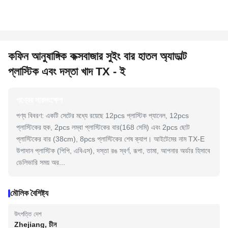
কফিন আনুষাঙ্গিক কক্সবাজার সুইং বার হাতল অ্যাডাল্ট
প্লাস্টিক এবং দস্তা খাদ TX - ই
পণ্যের সারসংক্ষেপ
পণ্য বিবরণ: একটি সেটের মধ্যে রয়েছে 12pcs প্লাস্টিক প্যানেল, 12pcs
প্লাস্টিকের হুক, 2pcs লম্বা প্লাস্টিকের বার(168 সেমি) এবং 2pcs ছোট
প্লাস্টিকের বার (38cm), 8pcs প্লাস্টিকের শেষ ক্যাপ। আইটেমের নাম TX-E
উপাদান প্লাস্টিক (পিপি, এবিএস), দস্তা রঙ স্বর্ণ, রূপা, তামা, আপনার অর্ডার হিসাবে
ডেলিভারি সময় অর...
মৌলিক বৈশিষ্ট্য
উৎপত্তি দেশ
Zhejiang, চীন