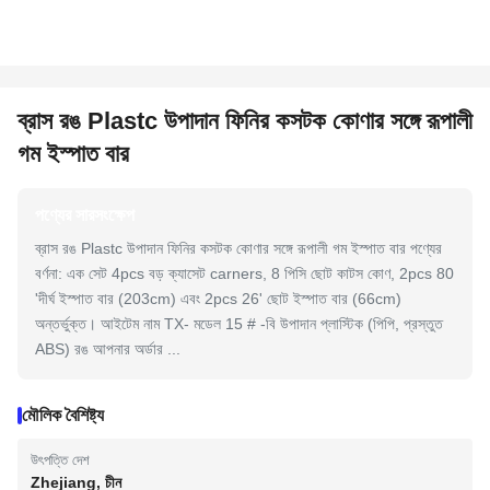
ব্রাস রঙ Plastc উপাদান ফিনির কসটক কোণার সঙ্গে রূপালী
গম ইস্পাত বার
পণ্যের সারসংক্ষেপ
ব্রাস রঙ Plastc উপাদান ফিনির কসটক কোণার সঙ্গে রূপালী গম ইস্পাত বার পণ্যের
বর্ণনা: এক সেট 4pcs বড় ক্যাসেট carners, 8 পিসি ছোট কাটস কোণ, 2pcs 80
'দীর্ঘ ইস্পাত বার (203cm) এবং 2pcs 26' ছোট ইস্পাত বার (66cm)
অন্তর্ভুক্ত। আইটেম নাম TX- মডেল 15 # -বি উপাদান প্লাস্টিক (পিপি, প্রস্তুত
ABS) রঙ আপনার অর্ডার ...
মৌলিক বৈশিষ্ট্য
উৎপত্তি দেশ
Zhejiang, চীন