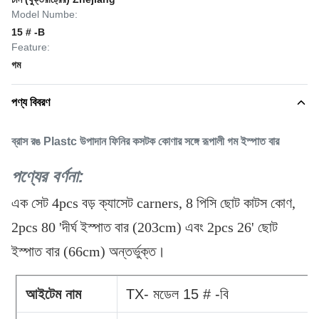
Model Numbe:
15 # -B
Feature:
গম
পণ্য বিবরণ
ব্রাস রঙ Plastc উপাদান ফিনির কসটক কোণার সঙ্গে রূপালী গম ইস্পাত বার
পণ্যের বর্ণনা:
এক সেট 4pcs বড় ক্যাসেট carners, 8 পিসি ছোট কাটস কোণ,
2pcs 80 'দীর্ঘ ইস্পাত বার (203cm) এবং 2pcs 26' ছোট
ইস্পাত বার (66cm) অন্তর্ভুক্ত।
আইটেম নাম
TX- মডেল 15 # -বি