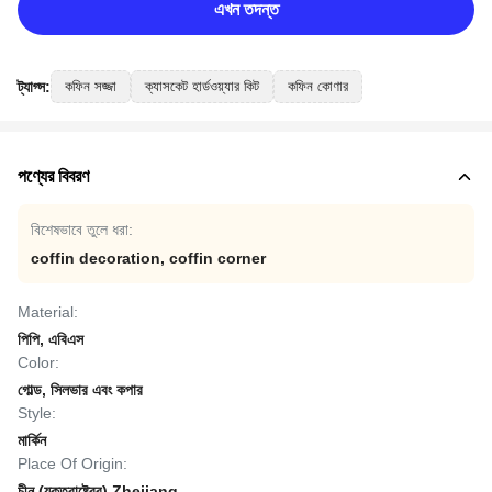
এখন তদন্ত
ট্যাগ্স:
কফিন সজ্জা
ক্যাসকেট হার্ডওয়্যার কিট
কফিন কোণার
পণ্যের বিবরণ
বিশেষভাবে তুলে ধরা:
coffin decoration
,
coffin corner
Material:
পিপি, এবিএস
Color:
গোল্ড, সিলভার এবং কপার
Style:
মার্কিন
Place Of Origin:
চীন (যুক্তরাষ্ট্রের) Zhejiang