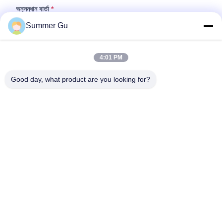
অনুসন্ধান বার্তা
*
Summer Gu
4:01 PM
Good day, what product are you looking for?
ফাইল যুক্ত করুন
ফাইল নির্বাচন করুন
আপনি সর্বোচ্চ ৫টি ফাইল আপলোড করতে পারেন এবং প্রতিটি ফাইলের আকার ১০এমবি (10MB)
পর্যন্ত হতে পারবে।
জমা দিন
বাড়ি
পণ্য
ভিডিও
আমাদের সম্বন্ধে
কারখানা পরিদর্শন
মান নিয়ন্ত্রণ