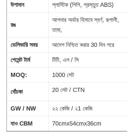
উপাদান
প্লাস্টিক (পিপি, প্রস্তুত ABS)
আপনার অর্ডার হিসাবে স্বর্ণ, রূপালী,
রঙ
তামা,
ডেলিভারি সময়
আদেশ নিশ্চিত করার 30 দিন পরে
পেমেন্ট টার্ম
টিটি, এল / সি
MOQ:
1000 সেট
20 সেট / CTN
বোঁচকা
GW / NW
২২ কেজি / ২1 কেজি
যাও CBM
70cmx54cmx36cm