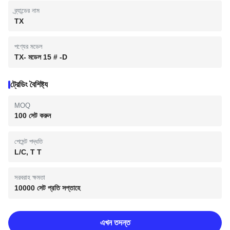
ব্র্যান্ডের নাম
TX
পণ্যের মডেল
TX- মডেল 15 # -D
ট্রেডিং বৈশিষ্ট্য
MOQ
100 সেট করুন
পেমেন্ট পদ্ধতি
L/C, T T
সরবরাহ ক্ষমতা
10000 সেট প্রতি সপ্তাহে
এখন তদন্ত