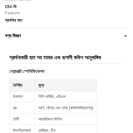
15#-ডি
Feature:
প্রার্থনার হাত
পণ্য বিবরণ
প্রার্থনাকারী হাত সহ তামার এবং রূপালী কফিন আনুষাঙ্গিক
প্রোডাক্ট স্পেসিফিকেশন
বৈশিষ্ট্য
মূল্য
উপাদান
পিপি ভার্জিন, এবিএস
রঙ
স্বর্ণ, রৌপ্য এবং তামা (কাস্টমাইজযোগ্য)
শৈলী
আমেরিকান স্টাইল
উৎপত্তিস্থল
চেজিয়াং, চীন