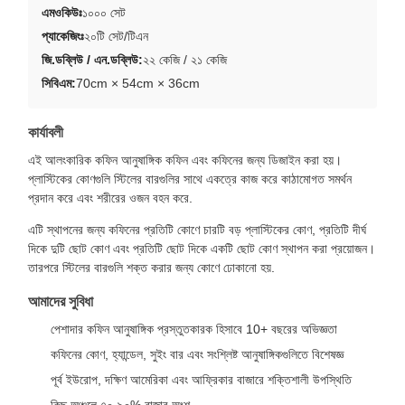
এমওকিউঃ
১০০০ সেট
প্যাকেজিংঃ
২০টি সেট/টিএন
জি.ডব্লিউ / এন.ডব্লিউ:
২২ কেজি / ২১ কেজি
সিবিএম:
70cm × 54cm × 36cm
কার্যাবলী
এই আলংকারিক কফিন আনুষাঙ্গিক কফিন এবং কফিনের জন্য ডিজাইন করা হয়।
প্লাস্টিকের কোণগুলি স্টিলের বারগুলির সাথে একত্রে কাজ করে কাঠামোগত সমর্থন
প্রদান করে এবং শরীরের ওজন বহন করে.
এটি স্থাপনের জন্য কফিনের প্রতিটি কোণে চারটি বড় প্লাস্টিকের কোণ, প্রতিটি দীর্ঘ
দিকে দুটি ছোট কোণ এবং প্রতিটি ছোট দিকে একটি ছোট কোণ স্থাপন করা প্রয়োজন।
তারপরে স্টিলের বারগুলি শক্ত করার জন্য কোণে ঢোকানো হয়.
আমাদের সুবিধা
পেশাদার কফিন আনুষাঙ্গিক প্রস্তুতকারক হিসাবে 10+ বছরের অভিজ্ঞতা
কফিনের কোণ, হ্যান্ডেল, সুইং বার এবং সংশ্লিষ্ট আনুষাঙ্গিকগুলিতে বিশেষজ্ঞ
পূর্ব ইউরোপ, দক্ষিণ আমেরিকা এবং আফ্রিকার বাজারে শক্তিশালী উপস্থিতি