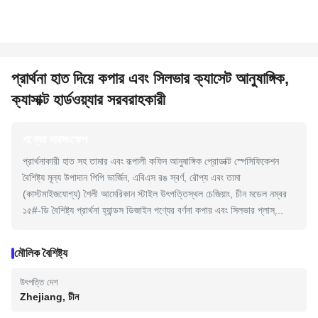
প্রার্থনা হাত দিয়ে কপার এবং সিলভার ক্যাসেট আনুষাঙ্গিক,
ক্যাসাক্ট হার্ডওয়্যার সরবরাহকারী
পণ্যের সারসংক্ষেপ
প্রার্থনাকারী হাত সহ তামার এবং রূপালী কফিন আনুষাঙ্গিক প্রোডাক্ট স্পেসিফিকেশন
বৈশিষ্ট্য মূল্য উপাদান পিপি ভার্জিন, এবিএস রঙ স্বর্ণ, রৌপ্য এবং তামা
(কাস্টমাইজযোগ্য) শৈলী আমেরিকান স্টাইল উৎপত্তিস্থল চেজিয়াং, চীন মডেল নম্বর
১৫#-ডি বৈশিষ্ট্য প্রার্থনা হ্যান্ডস ডিজাইন পণ্যের বর্ণনা কপার এবং সিলভার প্লাস্...
মৌলিক বৈশিষ্ট্য
উৎপত্তি দেশ
Zhejiang, চীন