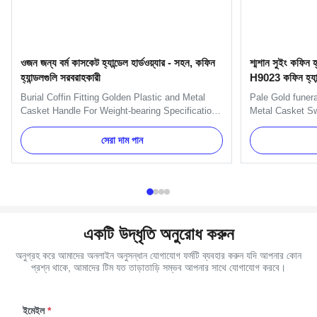
ওজন জন্য বর্ম কাসকেট হ্যান্ডেল হার্ডওয়্যার - সহন, কফিন
শ্মশান সুইং কফিন হ্য
হ্যান্ডলগুলি সরবরাহকারী
H9023 কফিন হ্যান্ড
Burial Coffin Fitting Golden Plastic and Metal
Pale Gold funer
Casket Handle For Weight-bearing Specification:
Metal Casket Sw
H9020 handle include handles, brackets, gaskets
Specification: H
and nuts. And we can pack as Clients' request.
H9023 handle or
সেরা দাম পান
Item Name TX-Model H9020 Material Plastic and
decorate the sho
Metal Color Gold, silver, copper, as your order
TX-Model H9023 
Delivery Time 30 ...
Antique brass, G
একটি উদ্ধৃতি অনুরোধ করুন
অনুগ্রহ করে আমাদের অনলাইন অনুসন্ধান যোগাযোগ ফর্মটি ব্যবহার করুন যদি আপনার কোন
প্রশ্ন থাকে, আমাদের টিম যত তাড়াতাড়ি সম্ভব আপনার সাথে যোগাযোগ করবে।
ইমেইল
*