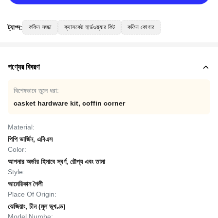
ট্যাগ্স:
কফিন সজ্জা
ক্যাসকেট হার্ডওয়্যার কিট
কফিন কোণার
পণ্যের বিবরণ
বিশেষভাবে তুলে ধরা:
casket hardware kit
,
coffin corner
Material:
পিপি ভার্জিন, এবিএস
Color:
আপনার অর্ডার হিসাবে স্বর্ণ, রৌপ্য এবং তামা
Style:
আমেরিকান শৈলী
Place Of Origin:
ঝেজিয়াং, চীন (মূল ভূখণ্ড)
Model Numbe: