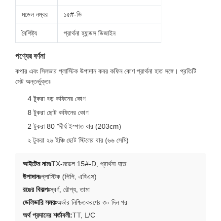
মডেল নম্বর
১৫#-ডি
বৈশিষ্ট্য
প্রার্থনা হ্যান্ডস ডিজাইন
পণ্যের বর্ণনা
কপার এবং সিলভার প্লাস্টিক উপাদান কবর কফিন কোণ প্রার্থনা হাত সঙ্গে। প্রতিটি
সেট অন্তর্ভুক্তঃ
4 টুকরা বড় কফিনের কোণ
8 টুকরা ছোট কফিনের কোণ
2 টুকরা 80 "দীর্ঘ ইস্পাত বার (203cm)
২ টুকরা ২৬ ইঞ্চি ছোট স্টিলের বার (৬৬ সেমি)
আইটেম নামঃ
TX-মডেল 15#-D, প্রার্থনা হাত
উপাদানঃ
প্লাস্টিক (পিপি, এবিএস)
রঙের বিকল্পঃ
স্বর্ণ, রৌপ্য, তামা
ডেলিভারি সময়ঃ
অর্ডার নিশ্চিতকরণের ৩০ দিন পর
অর্থ প্রদানের শর্তাবলী:
TT, L/C