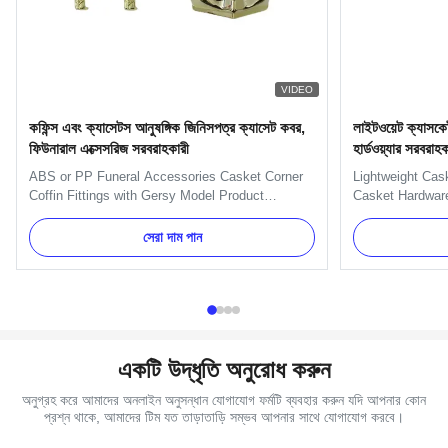
VIDEO
কফিন্স এবং ক্যাসেটস আনুষঙ্গিক জিনিসপত্র ক্যাসেট কবর,
লাইটওয়েট ক্যাসকেট
ফিউনারাল এক্সেসরিজ সরবরাহকারী
হার্ডওয়্যার সরবরাহক
ABS or PP Funeral Accessories Casket Corner
Lightweight Cas
Coffin Fittings with Gersy Model Product
Casket Hardware
Description: This is Christ Model Corner. One
Handles Specifi
set: 4pcs big casket corners, 8 pcs small casket
set has four H9
সেরা দাম পান
corners, 2pcs 203cm long steel bars and 2pcs
Item Name TX-Mo
66cmshort steel bars. 1. Item Name : TX-Model
(PP) Color Gold,
Gersy 2. Material : Plastic...
Delivery Time 30
একটি উদ্ধৃতি অনুরোধ করুন
অনুগ্রহ করে আমাদের অনলাইন অনুসন্ধান যোগাযোগ ফর্মটি ব্যবহার করুন যদি আপনার কোন
প্রশ্ন থাকে, আমাদের টিম যত তাড়াতাড়ি সম্ভব আপনার সাথে যোগাযোগ করবে।