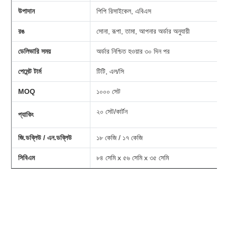
উপাদান
পিপি রিসাইকেল, এবিএস
রঙ
সোনা, রূপা, তামা, আপনার অর্ডার অনুযায়ী
ডেলিভারি সময়
অর্ডার নিশ্চিত হওয়ার ৩০ দিন পর
পেমেন্ট টার্ম
টিটি, এল/সি
MOQ
১০০০ সেট
২০ সেট/কার্টন
প্যাকিং
জি.ডব্লিউ / এন.ডব্লিউ
১৮ কেজি / ১৭ কেজি
সিবিএম
৮৪ সেমি x ৫৬ সেমি x ৩৫ সেমি