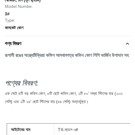
ঝেজিয়াং, চীন (মূল ভূখণ্ড)
Model Numbe:
3#
Type:
কাসকেট কোণ
পণ্য বিবরণ
রূপালী রঙের অন্ত্যেষ্টিক্রিয়া কফিন আসবাবপত্র কফিন কোণ পিপি ভার্জিন উপাদান সহ
পণ্যের বিবরণ:
এক সেটে ৪টি বড় কফিন কোণ, ৮টি ছোট কফিন কোণ, ২টি ৮০' লম্বা স্টিলের বার (২০৩
সেমি) এবং ২টি ২৬' ছোট স্টিলের বার (৬৬ সেমি) অন্তর্ভুক্ত।
আইটেমের নাম
TX-মডেল ৩#