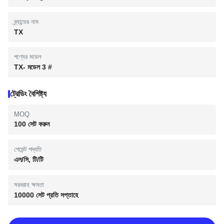
ব্র্যান্ডের নাম
TX
পণ্যের মডেল
TX- মডেল 3 #
ট্রেডিং বৈশিষ্ট্য
MOQ
100 সেট করুন
পেমেন্ট পদ্ধতি
এল/সি, টি/টি
সরবরাহ ক্ষমতা
10000 সেট প্রতি সপ্তাহে