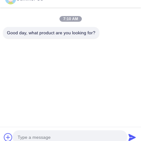
7:10 AM
Good day, what product are you looking for?
ফাইল যুক্ত করুন
ফাইল নির্বাচন করুন
আপনি সর্বোচ্চ ৫টি ফাইল আপলোড করতে পারেন এবং প্রতিটি ফাইলের আকার ১০এমবি (10MB)
পর্যন্ত হতে পারবে।
জমা দিন
বাড়ি
পণ্য
ভিডিও
আমাদের সম্বন্ধে
কারখানা পরিদর্শন
মান নিয়ন্ত্রণ
আমাদের সাথে যোগাযোগ করুন
খবর