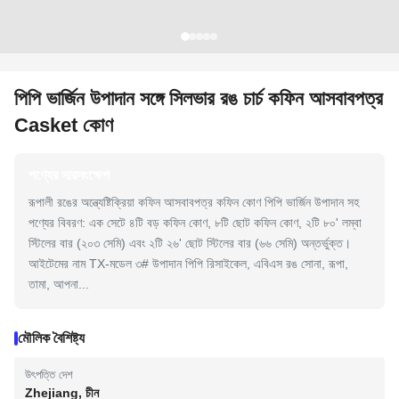
পিপি ভার্জিন উপাদান সঙ্গে সিলভার রঙ চার্চ কফিন আসবাবপত্র
Casket কোণ
পণ্যের সারসংক্ষেপ
রূপালী রঙের অন্ত্যেষ্টিক্রিয়া কফিন আসবাবপত্র কফিন কোণ পিপি ভার্জিন উপাদান সহ
পণ্যের বিবরণ: এক সেটে ৪টি বড় কফিন কোণ, ৮টি ছোট কফিন কোণ, ২টি ৮০' লম্বা
স্টিলের বার (২০৩ সেমি) এবং ২টি ২৬' ছোট স্টিলের বার (৬৬ সেমি) অন্তর্ভুক্ত।
আইটেমের নাম TX-মডেল ৩# উপাদান পিপি রিসাইকেল, এবিএস রঙ সোনা, রূপা,
তামা, আপনা...
মৌলিক বৈশিষ্ট্য
উৎপত্তি দেশ
Zhejiang, চীন