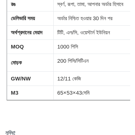
রঙ
স্বর্ণ, রূপা, তামা, আপনার অর্ডার হিসাবে
ডেলিভারি সময়
অর্ডার নিশ্চিত হওয়ার 30 দিন পর
অর্থপ্রদানের মেয়াদ
টিটি, এল/সি, ওয়েস্টার্ন ইউনিয়ন
MOQ
1000 পিসি
200 পিসি/সিটিএন
মোড়ক
GW/NW
12/11 কেজি
M3
65×53×43সেমি
সুবিধা: