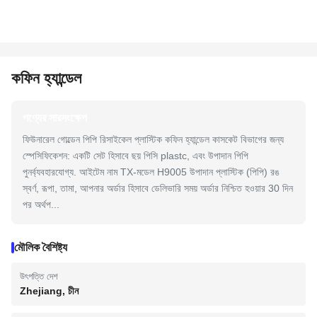
কফিন হ্যান্ডেল
পণ্যের সারসংক্ষেপ
ফিউনারেল গোল্ডেন পিপি রিসাইকেল প্লাস্টিক কফিন হ্যান্ডেল কাসকেট বিভাগের জন্য
স্পেসিফিকেশন: একটি সেট হিসাবে ছয় পিসি plastc, এবং উপাদান পিপি
পুনর্ব্যবহারযোগ্য. আইটেম নাম TX-মডেল H9005 উপাদান প্লাস্টিক (পিপি) রঙ
স্বর্ণ, রূপা, তামা, আপনার অর্ডার হিসাবে ডেলিভারি সময় অর্ডার নিশ্চিত হওয়ার 30 দিন
পর অর্থপ...
মৌলিক বৈশিষ্ট্য
উৎপত্তি দেশ
Zhejiang, চীন